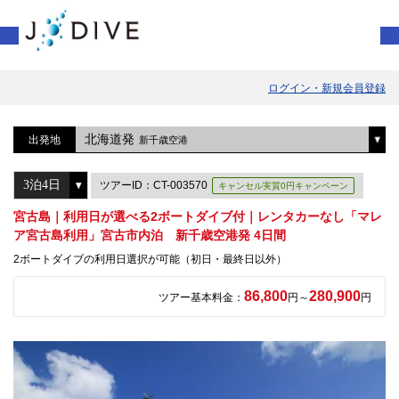
ログイン・新規会員登録
北海道発
出発地
新千歳空港
ツアーID：CT-003570
キャンセル実質0円キャンペーン
宮古島｜利用日が選べる2ボートダイブ付｜レンタカーなし「マレ
ア宮古島利用」宮古市内泊 新千歳空港発 4日間
2ボートダイブの利用日選択が可能（初日・最終日以外）
86,800
280,900
ツアー基本料金：
円～
円