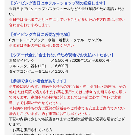
【ダイビング当日はホテル＝ショップ間の送迎します】
※前日までにショップへスケジュールなどの最終確認のため電話くださ
い。
※日中は海へ出ており不在にしていることが多いため夕方以降にお問い
合わせをおすすめします。
【ダイビング当日に必要な持ち物】
Cカード・ログブック・水着・着替え・タオル・サンダル
※水着は洋服の中に着用し参加ください
【ツアー代金に”含まれない”ため現地でお支払いください】
追加ダイビング ／ 5,500円（2026年1/1から6,600円）
フルレンタル器材(1日) ／ 6,600円
ダイブコンピュータ(1日) ／ 2,200円
【参加できない場合があります】
※年齢に関わらず、持病をお持ちの方(心臓・肺・高血圧・糖尿病、その
他)または病院で処方されたお薬を服用の方はご参加をお断りさせて頂い
ております。参加不可の持病に関しましては事前に必ず「マレア宮古
島」までお問い合わせください。
※持病をお持ちの方は医師の診断書をご持参でも安全上ご案内できない
場合もございます。必ず事前にお申し出ください。
下記の内容に少しでも該当されますと医師の診断書が必要な場合がござ
います。
・お薬を服用されている方