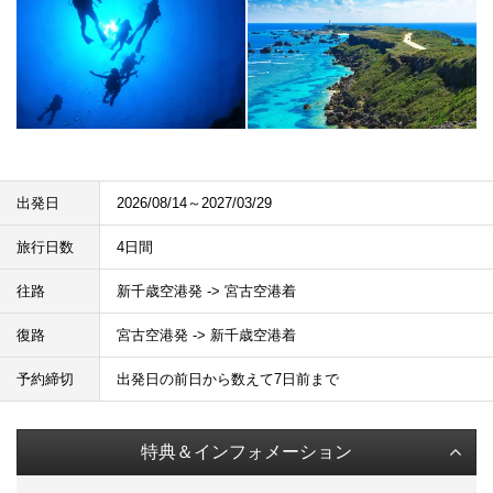
出発日
2026/08/14～2027/03/29
旅行日数
4日間
往路
新千歳空港発 -> 宮古空港着
復路
宮古空港発 -> 新千歳空港着
予約締切
出発日の前日から数えて7日前まで
特典＆インフォメーション