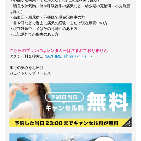
・心臓や脳疾患・てんかんなど(急に意識を失う症状)
・喘息や肺気胸、肺や呼吸器系の病気など（幼少期の完治済 小児喘息
は除く）
・高血圧・糖尿病・不整脈で現在治療中の方
・鼻や耳などで過去に病気の経験、または現在療養中の方
・現在妊娠中、又はその可能性のある方
・上記以外での疾患のある方
こちらのプランにはレンタカーは含まれておりません
タクシー料金検索…
NAVITIME（外部サイト） ＞
旅行の安心をお届け
ジェイトリップサービス