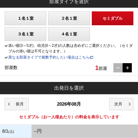
部屋タイプを選択
１名１室
２名１室
セミダブル
３名１室
４名１室
添い寝(3～5才)、幼児(0～2才)の人数は含めずにご選択ください。（セミダ
ブルの添い寝は不可となります。）
異なる部屋タイプで複数予約したい場合はこちら
1
部屋数
部屋
出発日を選択
2026年08月
セミダブル
（お一人様あたり）の料金を表示しています
8/1
--円
(土)