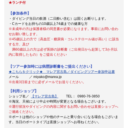
★ランチ付
【参加条件】
・ダイビング当日の飲酒（二日酔い含む）は固くお断りします。
・Cカードをお持ちの10歳以上74歳までの健康な方
※未成年の方は保護者様の同意書が必要になります。事前にお問い合わ
せお願い致します。
※45歳以上の方で［高血圧・糖尿病・コレステロール値が高い］に該当
する方、及び
満60歳以上の方は必ず医師の診断書（ご出発日から起算して3か月以
内に取得したもの）をご提出ください
【ツアー参加時には病歴診断書をご提出ください】
★こちらをクリック★ マレア宮古島／ダイビングツアー参加申込書
メール ／ miyako@marea.jp
※出発3日前までに必ずメールでお送りください。
【利用ショップ】
ショップ名／
【マレア宮古島】
TEL： 0980-76-3850
※海況、天候により中止や時間が変更となる場合もございます。
※運行状況やダイビングの内容に関するお問い合わせは直接ショップへ
ご連絡ください。
※ボートは他のショップや他のチームと乗り合いになる場合もございま
す。当日のボートタイプは直接ショップへお尋ねください。