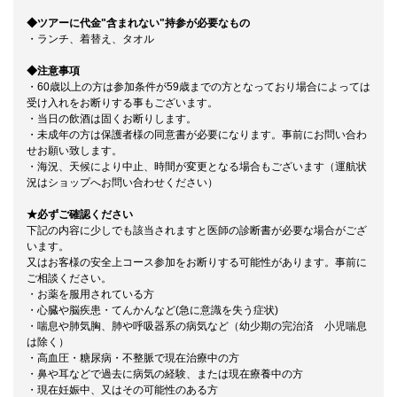
◆ツアーに代金"含まれない"持参が必要なもの
・ランチ、着替え、タオル
◆注意事項
・60歳以上の方は参加条件が59歳までの方となっており場合によっては
受け入れをお断りする事もございます。
・当日の飲酒は固くお断りします。
・未成年の方は保護者様の同意書が必要になります。事前にお問い合わ
せお願い致します。
・海況、天候により中止、時間が変更となる場合もございます（運航状
況はショップへお問い合わせください）
★必ずご確認ください
下記の内容に少しでも該当されますと医師の診断書が必要な場合がござ
います。
又はお客様の安全上コース参加をお断りする可能性があります。事前に
ご相談ください。
・お薬を服用されている方
・心臓や脳疾患・てんかんなど(急に意識を失う症状)
・喘息や肺気胸、肺や呼吸器系の病気など（幼少期の完治済 小児喘息
は除く）
・高血圧・糖尿病・不整脈で現在治療中の方
・鼻や耳などで過去に病気の経験、または現在療養中の方
・現在妊娠中、又はその可能性のある方