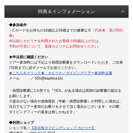
特典＆インフォメーション
◆参加条件
・Cカードをお持ちの10歳以上59歳までの健康な方
（代表者、及び同行
者）
※
以前にカピリナを利用されたお客様で60歳以上の方は、
予約の可否について、直接カピリナにお問合せください。
★申込前に確認ください
ツアー参加時には下記より病歴診断書をダウンロードいただき、ご出発
7日前までに必ずメールでお送りください。
★こちらをクリック★ カピリナ／ダイビングツアー参加申込書
メール ／ 555@kapilina.biz
・病歴診断書に1カ所でも『YES』がある場合は医師の診断書の提出を
お願いします。
※提出がない場合や虚偽報告（年齢・病歴診断書）が判明した場合は、
当日でもツアー参加のお断りをさせて頂く場合がございます。その際、
ダイビングフィーの返金は致しかねます。
◆利用ショップ
ショップ名／
【宮古島ダイビングショップ カピリナ】