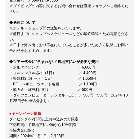
電話番号 ／080-9243-3505
※ダイビングの内容に関するお問い合わせは直接ショップへご連絡くだ
さい。
◆送迎について
※ホテル＝ショップ間の送迎をいたします。
※前日までにショップへスケジュールなどの最終確認のため電話くださ
い。
※日中は海へ出ており不在にしていることが多いため夕方以降にお問い
合わせをおすすめします。
◆ツアー代金に"含まれない"現地支払いが必要な費用
・追加ダイビング ／ 6,600円
・フルレンタル器材（1日） ／ 4,400円
・軽器材3点セット（1日） ／ 1,650円
・BC・レギュ・ウエット各種 ／ 1,100円
・協力金（施設利用料） ／ 500円
・ダイブコンピューターレンタル（1日）／ 500円→550円（2024年10
月25日予約申込分より）
■キャンペーン情報
ダイビングを2日間以上お申込みの方限定
下記期間にて現地支払い額から10%割引
※協力金は除く
期間：2024年11月1日～2月28日