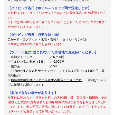
【ダイビング当日はホテル＝ショップ間の送迎します】
※前日までにショップへスケジュールなどの最終確認のため電話くださ
い。
※日中は海へ出ており不在にしていることが多いため夕方以降にお問い
合わせをおすすめします。
【ダイビング当日に必要な持ち物】
Cカード・ログブック・水着・着替え・タオル・サンダル
※水着は洋服の中に着用し参加ください
【ツアー代金に”含まれない”ため現地でお支払いください】
・追加ダイビング ／ 6,500円
・フルレンタル器材（1日） ／ 6,000円
・協力金 ／ 500円
・2026年4/1より燃料サーチャージ ／お1人様1日につき1,000円（要
現地払い）
※
燃料油価格変動に応じて前後する場合がございます
。（詳細はショッ
プに確認をお願いします）
【参加できない場合があります】
※年齢に関わらず、持病をお持ちの方(心臓・肺・高血圧・糖尿病、その
他)または病院で処方されたお薬を服用の方はご参加をお断りさせて頂い
ております。参加不可の持病に関しましては事前に必ず「アイランドエ
キスパート宮古島」までお問い合わせください。