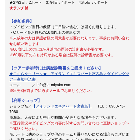
★2泊3日：2ボート 3泊4日：4ボート 4泊5日：6ボート
★ランチ付
【参加条件】
・ダイビング当日の飲酒（二日酔い含む）は固くお断りします。
・Cカードをお持ちの16歳以上の健康な方
※未成年の方は保護者様の同意書が必要になります。事前にお問い合わ
せお願い致します。
※60歳以上の方は3か月以内の医師の診断書が必要です。
※60歳以下の方も持病がある場合は医師の診断書が必要です。
【ツアー参加時には病歴診断書をご提出ください】
★こちらをクリック★ アイランドエキスパート宮古島／ダイビングツ
アー参加申込書
メール ／ info@ie-miyako.com
※出発3日前までに必ずメールでお送りください。
【利用ショップ】
ショップ名／
【アイランドエキスパート宮古島】
TEL： 0980-73-
7060
※海況、天候により中止や時間が変更となる場合もございます。
※運行状況やダイビングの内容に関するお問い合わせは直接ショップへ
ご連絡ください。
※ボートは他のショップや他のチームと乗り合いになる場合もございま
す。当日のボートタイプは直接ショップへお尋ねください。