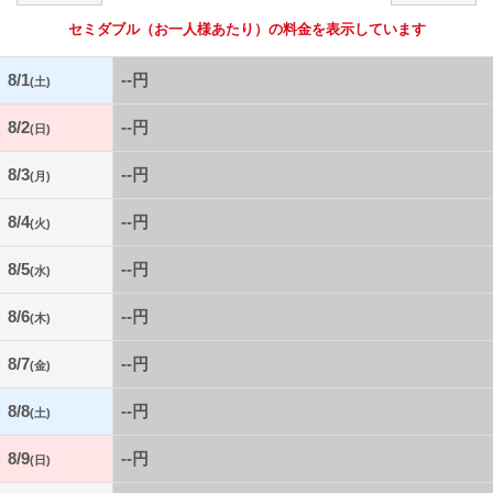
セミダブル
（お一人様あたり）の料金を表示しています
8/1
--円
(土)
8/2
--円
(日)
8/3
--円
(月)
8/4
--円
(火)
8/5
--円
(水)
8/6
--円
(木)
8/7
--円
(金)
8/8
--円
(土)
8/9
--円
(日)