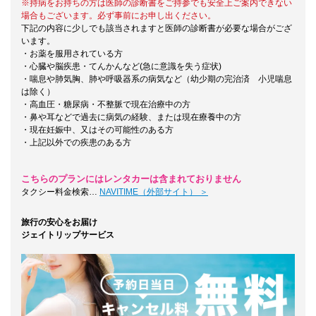
※持病をお持ちの方は医師の診断書をご持参でも安全上ご案内できない
場合もございます。必ず事前にお申し出ください。
下記の内容に少しでも該当されますと医師の診断書が必要な場合がござ
います。
・お薬を服用されている方
・心臓や脳疾患・てんかんなど(急に意識を失う症状)
・喘息や肺気胸、肺や呼吸器系の病気など（幼少期の完治済 小児喘息
は除く）
・高血圧・糖尿病・不整脈で現在治療中の方
・鼻や耳などで過去に病気の経験、または現在療養中の方
・現在妊娠中、又はその可能性のある方
・上記以外での疾患のある方
こちらのプランにはレンタカーは含まれておりません
タクシー料金検索…
NAVITIME（外部サイト） ＞
旅行の安心をお届け
ジェイトリップサービス