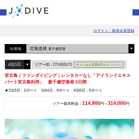
ログイン・新規会員登録
北海道発
出発地
新千歳空港
ツアーID：CT-005171
キャンセル実質0円キャンペーン
宮古島｜ファンダイビング｜レンタカーなし「アイランドエキス
パート宮古島利用」 新千歳空港発 5日間
★2泊3日：2ボート 3泊4日：4ボート 4泊5日：6ボート
114,900
314,000
ツアー基本料金：
円～
円