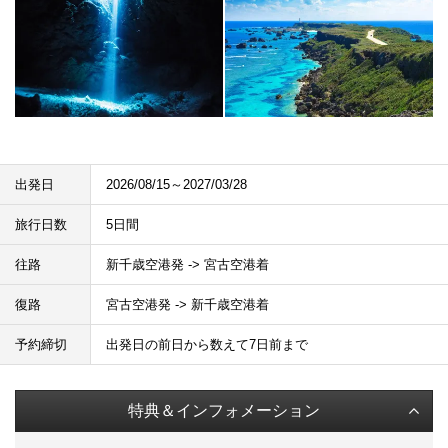
出発日
2026/08/15～2027/03/28
旅行日数
5日間
往路
新千歳空港発 -> 宮古空港着
復路
宮古空港発 -> 新千歳空港着
予約締切
出発日の前日から数えて7日前まで
特典＆インフォメーション