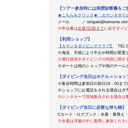
【ツアー参加時には病歴診断書をご
★こちらをクリック★ カマンタダイ
メール ／ ishigaki@kamanta.oki
※申込書は
出発7日前まで
に必ずダイビ
【利用ショップ】
【カマンタダイビングクラブ】
TEL:0
※海況、天候により中止や時間が変更
※運行状況やダイビングの内容に関す
※ボートは他のショップや他のチーム
【ダイビング当日はホテル＝ショッ
※集合時間は参加日の前日18：00ま
※ショップにお電話をされる場合は夕
※レンタカーで現地集合される場合は
【ダイビング当日に必要な持ち物】
Cカード・ログブック・水着・着替え
※水着は洋服の中に着用し参加くださ