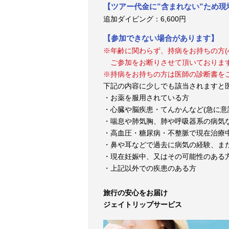
【ツアー代金に”含まれない”ため
追加ダイビング：6,600円
【参加できない場合があります】
※年齢に関わらず、持病をお持ちの方(
ご参加をお断りさせて頂いております
※持病をお持ちの方は医師の診断書を
下記の内容に少しでも該当されますと
・お薬を服用されている方
・心臓や脳疾患・てんかんなど(急に意
・喘息や肺気胸、肺や呼吸器系の病気
・高血圧・糖尿病・不整脈で現在治療
・鼻や耳などで過去に病気の経験、ま
・現在妊娠中、又はその可能性のある
・上記以外での疾患のある方
旅行の安心をお届け
ジェイトリップサービス