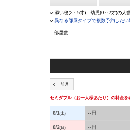
添い寝(3～5才)、幼児(0～2才
異なる部屋タイプで複数予約したい
部屋数
セミダブル
（お一人様あたり）の料金を
8/1
--円
(土)
8/2
--円
(日)