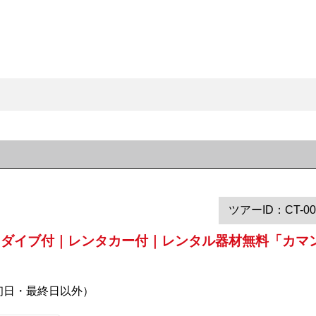
ツアーID：CT-00
トダイブ付｜レンタカー付｜レンタル器材無料「カマ
初日・最終日以外）