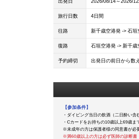
出発日
2026/08/14～2026/12
旅行日数
4日間
往路
新千歳空港発 -> 石
復路
石垣空港発 -> 新千
予約締切
出発日の前日から数
【参加条件】
・ダイビング当日の飲酒（二日酔い含
・Cカードをお持ちの10歳以上69歳ま
※未成年の方は保護者様の同意書が必
※満60歳以上の方は必ず医師の診断書