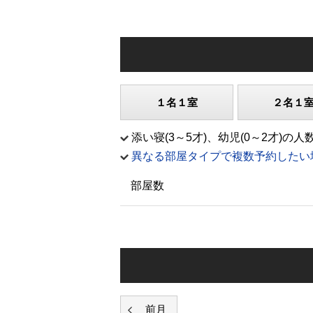
１名１室
２名１
添い寝(3～5才)、幼児(0～2才
異なる部屋タイプで複数予約したい
部屋数