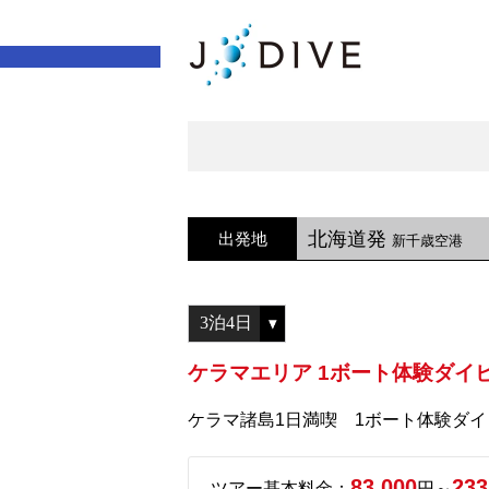
北海道発
出発地
新千歳空港
ケラマエリア 1ボート体験ダイ
ケラマ諸島1日満喫 1ボート体験ダ
83,000
233
ツアー基本料金：
円～