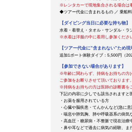
※レンタカーで現地集合される場合は
◆ツアー代金に含まれるもの ／ 乗船
【ダイビング当日に必要な持ち物】
水着・着替え・タオル・サンダル・ラ
※水着は洋服の中に着用し参加くださ
【ツアー代金に”含まれない”ため
追加1ボート体験ダイブ：5,500円（2026
【参加できない場合があります】
※年齢に関わらず、持病をお持ちの方(
ご参加をお断りさせて頂いております
※持病をお持ちの方は医師の診断書を
下記の内容に少しでも該当されますと
・お薬を服用されている方
・心臓や脳疾患・てんかんなど(急に意
・喘息や肺気胸、肺や呼吸器系の病気
・高血圧・糖尿病・不整脈で現在治療
・鼻や耳などで過去に病気の経験、ま