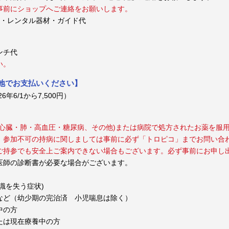
事前にショップへご連絡をお願いします。
料・レンタル器材・ガイド代
ンチ代
い。
現地でお支払いください】
年6/1から7,500円）
心臓・肺・高血圧・糖尿病、その他)または病院で処方されたお薬を服
。参加不可の持病に関しましては事前に必ず「トロピコ」までお問い合
ご持参でも安全上ご案内できない場合もございます。必ず事前にお申し
医師の診断書が必要な場合がございます。
識を失う症状)
など（幼少期の完治済 小児喘息は除く）
中の方
たは現在療養中の方