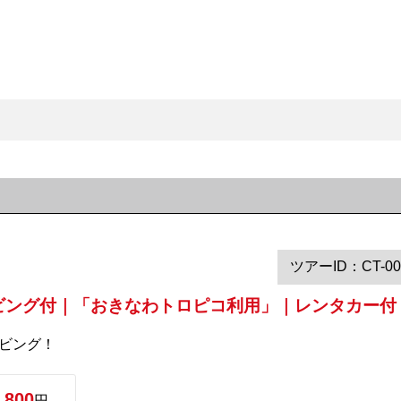
ツアーID：CT-00
ビング付｜「おきなわトロピコ利用」｜レンタカー付
イビング！
,800
円