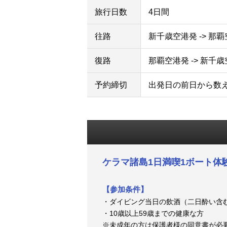
旅行日数
4日間
往路
新千歳空港発 -> 那
復路
那覇空港発 -> 新千
予約締切
出発日の前日から数
ケラマ諸島1日満喫1ボート体
【参加条件】
・ダイビング当日の飲酒（二日酔い含
・10歳以上59歳までの健康な方
※未成年の方は保護者様の同意書が必