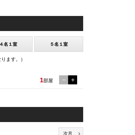
４名１室
５名１室
なります。）
1
部屋