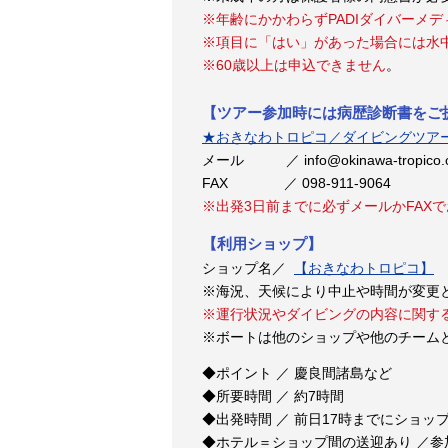
※年齢にかかわらずPADIダイバーメ
※項目に「はい」があった場合には水
※60歳以上は申込できません
。
【ツアー参加時には病歴診断書をご
★おきなわトロピコ／ダイビングツア
メール ／ info@okinawa-tropico
FAX ／ 098-911-9064
※出発3日前までに必ずメールかFAX
【利用ショップ】
ショップ名／
【おきなわトロピコ】
T
※海況、天候により中止や時間が変更
※運行状況やダイビングの内容に関す
※ボートは他のショップや他のチーム
◆ポイント ／ 慶良間諸島など
◆所要時間 ／ 約7時間
◆出発時間 ／ 前日17時までにショッ
◆ホテル＝ショップ間の送迎あり ／参