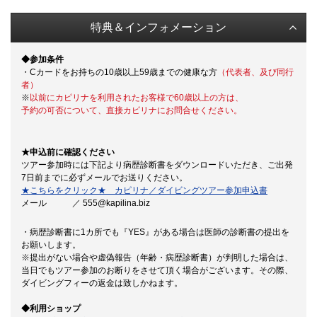
特典＆インフォメーション
◆参加条件
・Cカードをお持ちの10歳以上59歳までの健康な方
（代表者、及び同行
者）
※
以前にカピリナを利用されたお客様で60歳以上の方は、
予約の可否について、直接カピリナにお問合せください。
★申込前に確認ください
ツアー参加時には下記より病歴診断書をダウンロードいただき、ご出発
7日前までに必ずメールでお送りください。
★こちらをクリック★ カピリナ／ダイビングツアー参加申込書
メール ／ 555@kapilina.biz
・病歴診断書に1カ所でも『YES』がある場合は医師の診断書の提出を
お願いします。
※提出がない場合や虚偽報告（年齢・病歴診断書）が判明した場合は、
当日でもツアー参加のお断りをさせて頂く場合がございます。その際、
ダイビングフィーの返金は致しかねます。
◆利用ショップ