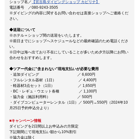
ショップ名／
【宮古島ダイビングショップ カピリナ】
電話番号 ／080-9243-3505
※ダイビングの内容に関するお問い合わせは直接ショップへご連絡くだ
さい。
◆送迎について
※ホテル＝ショップ間の送迎をいたします。
※前日までにショップへスケジュールなどの最終確認のため電話くださ
い。
※日中は海へ出ており不在にしていることが多いため夕方以降にお問い
合わせをおすすめします。
◆ツアー代金に"含まれない"現地支払いが必要な費用
・追加ダイビング ／ 6,600円
・フルレンタル器材（1日） ／ 4,400円
・軽器材3点セット（1日） ／ 1,650円
・BC・レギュ・ウエット各種 ／ 1,100円
・協力金（施設利用料） ／ 500円
・ダイブコンピューターレンタル（1日）／ 500円→550円（2024年10
月25日予約申込分より）
■キャンペーン情報
ダイビングを2日間以上お申込みの方限定
下記期間にて現地支払い額から10%割引
※協力金は除く