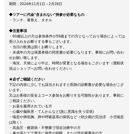
期間：2024年11月1日～2月28日
◆ツアーに代金"含まれない"持参が必要なもの
・ランチ、着替え、タオル
◆注意事項
・60歳以上の方は参加条件が59歳までの方となっており場合によっては
受け入れをお断りする事もございます。
・当日の飲酒は固くお断りします。
・未成年の方は保護者様の同意書が必要になります。事前にお問い合わ
せお願い致します。
・海況、天候により中止、時間が変更となる場合もございます（運航状
況はショップへお問い合わせください）
★必ずご確認ください
下記の内容に少しでも該当されますと医師の診断書が必要な場合がござ
います。
又はお客様の安全上コース参加をお断りする可能性があります。事前に
ご相談ください。
・お薬を服用されている方
・心臓や脳疾患・てんかんなど(急に意識を失う症状)
・喘息や肺気胸、肺や呼吸器系の病気など（幼少期の完治済 小児喘息
は除く）
・高血圧・糖尿病・不整脈で現在治療中の方
・鼻や耳などで過去に病気の経験、または現在療養中の方