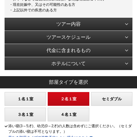
・現在妊娠中、又はその可能性のある方
・上記以外での疾患のある方
ツアー内容
ツアースケジュール
代金に含まれるもの
ホテルについて
部屋タイプを選択
１名１室
２名１室
セミダブル
３名１室
４名１室
添い寝(3～5才)、幼児(0～2才)の人数は含めずにご選択ください。（セミダ
ブルの添い寝は不可となります。）