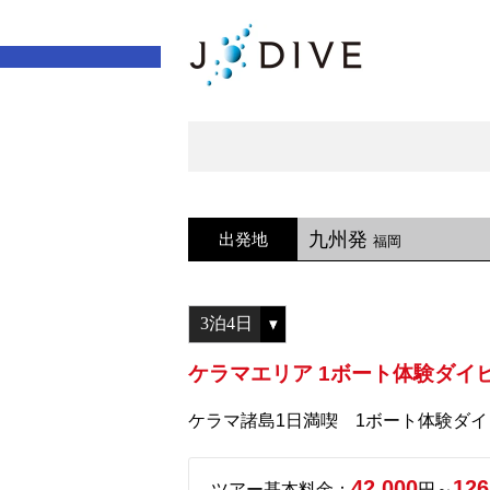
九州発
出発地
福岡
ケラマエリア 1ボート体験ダイ
ケラマ諸島1日満喫 1ボート体験ダ
42,000
126
ツアー基本料金：
円～