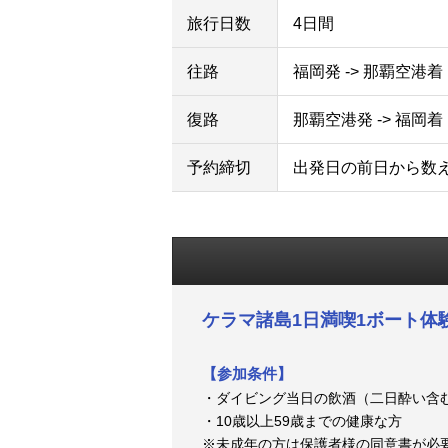
旅行日数
4日間
往路
福岡発 -> 那覇空港着
復路
那覇空港発 -> 福岡着
予約締切
出発日の前日から数
ケラマ諸島1日満喫1ボート体
【参加条件】
・ダイビング当日の飲酒（二日酔い含
・10歳以上59歳までの健康な方
※未成年の方は保護者様の同意書が必