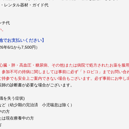
料・レンタル器材・ガイド代
ンチ代
い。
現地でお支払いください】
年6/1から7,500円）
心臓・肺・高血圧・糖尿病、その他)または病院で処方されたお薬を服
。参加不可の持病に関しましては事前に必ず「トロピコ」までお問い合
ご持参でも安全上ご案内できない場合もございます。必ず事前にお申し
医師の診断書が必要な場合がございます。
識を失う症状)
など（幼少期の完治済 小児喘息は除く）
中の方
たは現在療養中の方
方