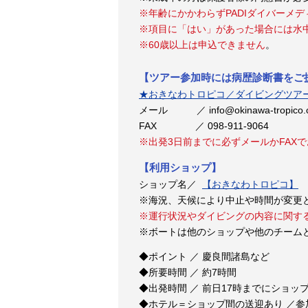
※年齢にかかわらずPADIダイバーメ
※項目に「はい」があった場合には水
※60歳以上は申込できません
。
【ツアー参加時には病歴診断書をご
★おきなわトロピコ／ダイビングツア
メール ／ info@okinawa-tropico
FAX ／ 098-911-9064
※出発3日前までに必ずメールかFAX
【利用ショップ】
ショップ名／
【おきなわトロピコ】
T
※海況、天候により中止や時間が変更
※運行状況やダイビングの内容に関す
※ボートは他のショップや他のチーム
◆ポイント ／ 慶良間諸島など
◆所要時間 ／ 約7時間
◆出発時間 ／ 前日17時までにショッ
◆ホテル＝ショップ間の送迎あり ／参