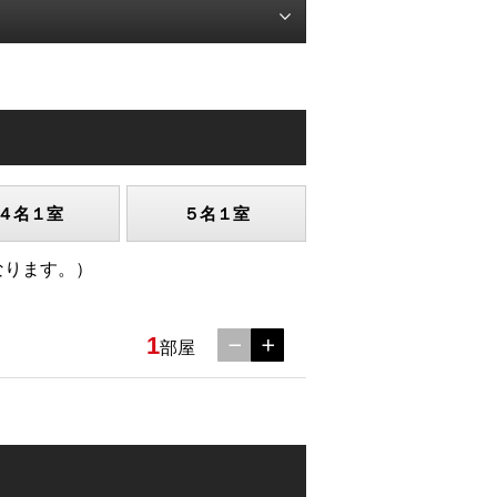
４名１室
５名１室
なります。）
1
部屋