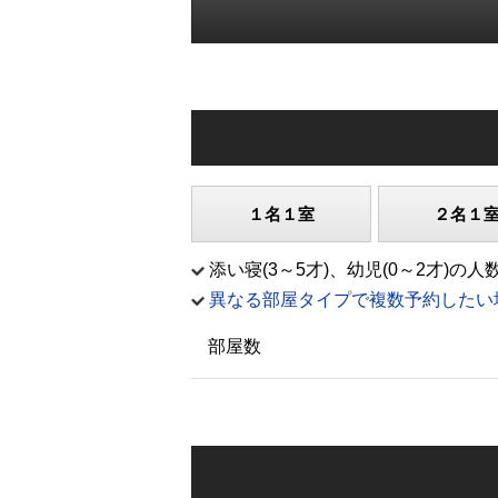
１名１室
２名１
添い寝(3～5才)、幼児(0～2才
異なる部屋タイプで複数予約したい
部屋数