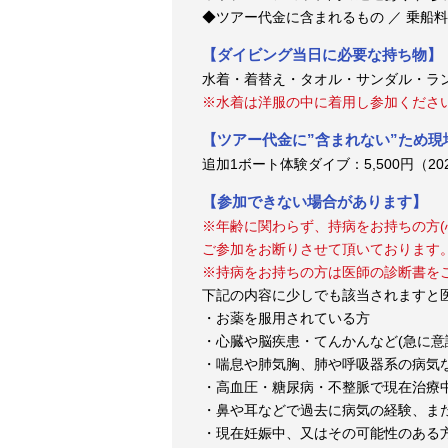
◆ツアー代金に含まれるもの ／ 乗船
【ダイビング当日に必要な持ち物】
水着・着替え・タオル・サンダル・ラ
※水着は洋服の中に着用し参加くださ
【ツアー代金に”含まれない”ため
追加1ボート体験ダイブ：5,500円（2026
【参加できない場合があります】
※年齢に関わらず、持病をお持ちの方(
ご参加をお断りさせて頂いております
※持病をお持ちの方は医師の診断書を
下記の内容に少しでも該当されますと
・お薬を服用されている方
・心臓や脳疾患・てんかんなど(急に意
・喘息や肺気胸、肺や呼吸器系の病気
・高血圧・糖尿病・不整脈で現在治療
・鼻や耳などで過去に病気の経験、ま
・現在妊娠中、又はその可能性のある