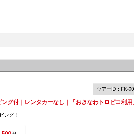
ツアーID：FK-00
ビング付｜レンタカーなし｜「おきなわトロピコ利用」
イビング！
,500
円