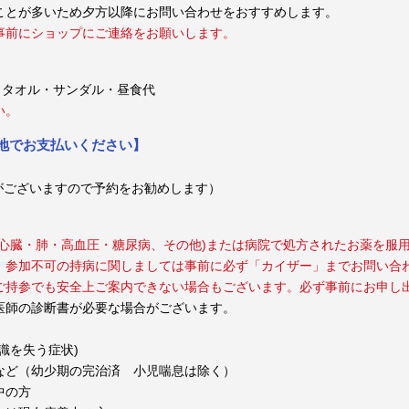
ことが多いため夕方以降にお問い合わせをおすすめします。
事前にショップにご連絡をお願いします。
・タオル・サンダル・昼食代
い。
現地でお支払いください】
りがございますので予約をお勧めします）
心臓・肺・高血圧・糖尿病、その他)または病院で処方されたお薬を服
。参加不可の持病に関しましては事前に必ず「カイザー」までお問い合
ご持参でも安全上ご案内できない場合もございます。必ず事前にお申し
医師の診断書が必要な場合がございます。
識を失う症状)
など（幼少期の完治済 小児喘息は除く）
中の方