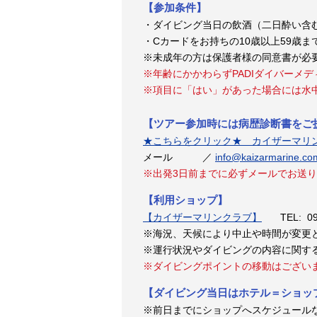
【参加条件】
・ダイビング当日の飲酒（二日酔い含
・Cカードをお持ちの10歳以上59歳
※未成年の方は保護者様の同意書が必
※年齢にかかわらずPADIダイバーメ
※項目に「はい」があった場合には水
【ツアー参加時には病歴診断書をご
★こちらをクリック★ カイザーマリ
メール ／
info@kaizarmarine.co
※出発3日前までに必ずメールでお送
【利用ショップ】
【カイザーマリンクラブ】
TEL: 098
※海況、天候により中止や時間が変更
※運行状況やダイビングの内容に関す
※ダイビングポイントの移動はござい
【ダイビング当日はホテル＝ショッ
※前日までにショップへスケジュール