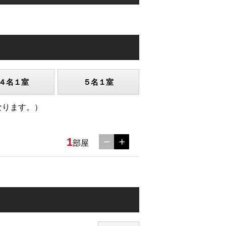
４名１室
５名１室
なります。）
1
部屋