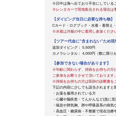
※日中は海へ出ており不在にしている
※レンタカーで現地集合される場合は
【ダイビング当日に必要な持ち物】
Cカード・ログブック・水着・着替え
※水着は洋服の中に着用し参加くださ
【ツアー代金に”含まれない”ため
追加ダイビング： 5,500円
カメラレンタル： 4,000円（数に限
【参加できない場合があります】
※年齢に関わらず、持病をお持ちの方(
ご参加をお断りさせて頂いております
※持病をお持ちの方は医師の診断書を
下記の内容に少しでも該当されますと
・お薬を服用されている方
・心臓や脳疾患・てんかんなど(急に意
・喘息や肺気胸、肺や呼吸器系の病気
・高血圧・糖尿病・不整脈で現在治療