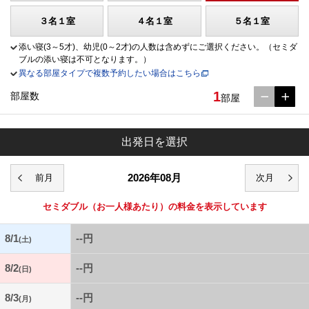
３名１室
４名１室
５名１室
添い寝(3～5才)、幼児(0～2才)の人数は含めずにご選択ください。（セミダ
ブルの添い寝は不可となります。）
異なる部屋タイプで複数予約したい場合はこちら
1
部屋数
部屋
出発日を選択
2026年08月
セミダブル
（お一人様あたり）の料金を表示しています
8/1
--円
(土)
8/2
--円
(日)
8/3
--円
(月)