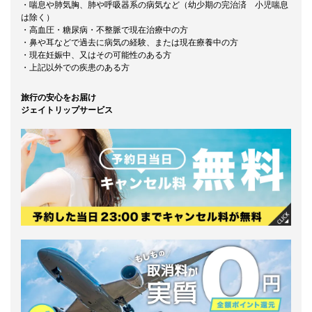
・喘息や肺気胸、肺や呼吸器系の病気など（幼少期の完治済 小児喘息
は除く）
・高血圧・糖尿病・不整脈で現在治療中の方
・鼻や耳などで過去に病気の経験、または現在療養中の方
・現在妊娠中、又はその可能性のある方
・上記以外での疾患のある方
旅行の安心をお届け
ジェイトリップサービス