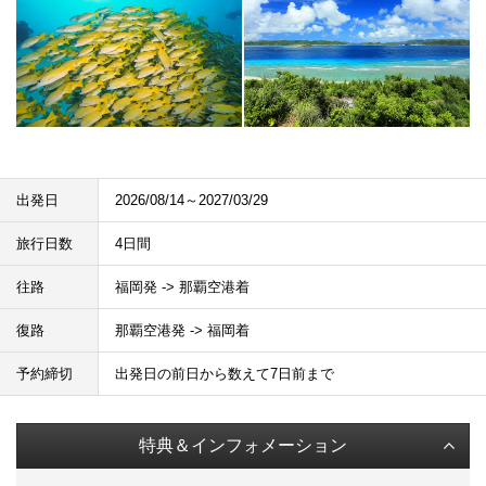
出発日
2026/08/14～2027/03/29
旅行日数
4日間
往路
福岡発 -> 那覇空港着
復路
那覇空港発 -> 福岡着
予約締切
出発日の前日から数えて7日前まで
特典＆インフォメーション