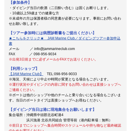
【参加条件】
・ダイビング当日の飲酒（二日酔い含む）は固くお断りします。
・10歳以上59歳までの健康な方
※未成年の方は保護者様の同意書が必要になります。事前にお問い合わ
せお願い致します。
【ツアー参加時には病歴診断書をご提出ください】
★こちらをクリック★ JAM Marine Club／ダイビングツアー参加申込
書
メール ／ info@jammarineclub.com
FAX ／ 098-956-9034
※出発3日前までに必ずメールかFAXでお送りください。
【利用ショップ】
【JAM Marine Club】
TEL:098-956-9033
※海況、天候により中止や時間が変更となる場合もございます。
※運行状況やダイビングの内容に関するお問い合わせは直接ショップへ
ご連絡ください。
※ボートは他のショップや他のチームと乗り合いになる場合もございま
す。当日のボートタイプは直接ショップへお尋ねください。
【ダイビング当日は港に現地集合をお願いします】
集合場所：沖縄県中頭郡北谷町港4
浜川漁港 北谷共同組合 管理等前（港内駐車場：無料）
※前日までにショップへ集合時間やスケジュールや持ち物など最終確認
のためお電話ください。