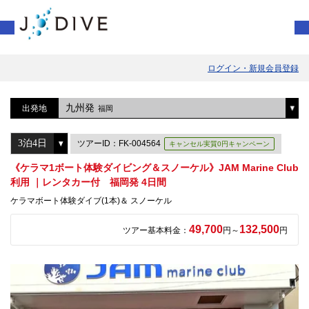
ログイン・新規会員登録
九州発
出発地
福岡
ツアーID：FK-004564
キャンセル実質0円キャンペーン
《ケラマ1ボート体験ダイビング＆スノーケル》JAM Marine Club
利用 ｜レンタカー付 福岡発 4日間
ケラマボート体験ダイブ(1本)＆ スノーケル
49,700
132,500
ツアー基本料金：
円～
円