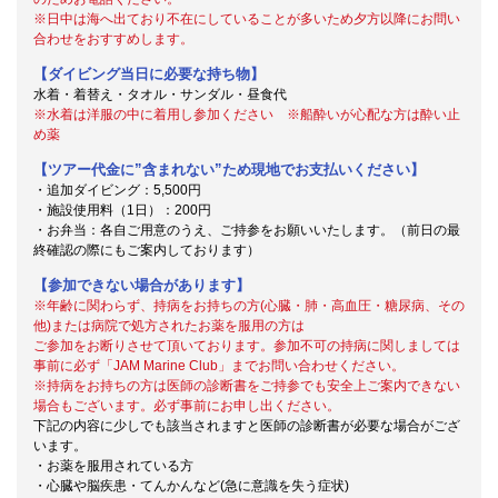
※日中は海へ出ており不在にしていることが多いため夕方以降にお問い
合わせをおすすめします。
【ダイビング当日に必要な持ち物】
水着・着替え・タオル・サンダル・昼食代
※水着は洋服の中に着用し参加ください ※船酔いが心配な方は酔い止
め薬
【ツアー代金に”含まれない”ため現地でお支払いください】
・追加ダイビング：5,500円
・施設使用料（1日）：200円
・お弁当：各自ご用意のうえ、ご持参をお願いいたします。（前日の最
終確認の際にもご案内しております）
【参加できない場合があります】
※年齢に関わらず、持病をお持ちの方(心臓・肺・高血圧・糖尿病、その
他)または病院で処方されたお薬を服用の方は
ご参加をお断りさせて頂いております。参加不可の持病に関しましては
事前に必ず「JAM Marine Club」までお問い合わせください。
※持病をお持ちの方は医師の診断書をご持参でも安全上ご案内できない
場合もございます。必ず事前にお申し出ください。
下記の内容に少しでも該当されますと医師の診断書が必要な場合がござ
います。
・お薬を服用されている方
・心臓や脳疾患・てんかんなど(急に意識を失う症状)