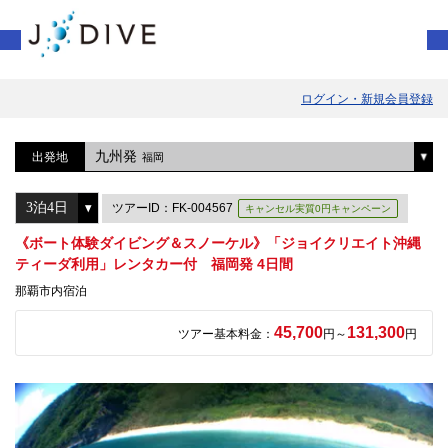
ログイン・新規会員登録
九州発
出発地
福岡
ツアーID：FK-004567
キャンセル実質0円キャンペーン
《ボート体験ダイビング＆スノーケル》「ジョイクリエイト沖縄
ティーダ利用」レンタカー付 福岡発 4日間
那覇市内宿泊
45,700
131,300
ツアー基本料金：
円～
円