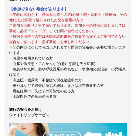
【参加できない場合があります】
※年齢に関わらず、持病をお持ちの方(心臓・肺・高血圧・糖尿病、その
他)または病院で処方されたお薬を服用の方は
ご参加をお断りさせて頂いております。参加不可の持病に関しましては
事前に必ず「ティーダ」までお問い合わせください。
※持病をお持ちの方は医師の診断書をご持参でも安全上ご案内できない
場合もございます。必ず事前にお申し出ください。
下記の内容に少しでも該当されますと医師の診断書が必要な場合がござ
います。
・お薬を服用されている方
・心臓や脳疾患・てんかんなど(急に意識を失う症状)
・喘息や肺気胸、肺や呼吸器系の病気など（幼少期の完治済 小児喘息
は除く）
・高血圧・糖尿病・不整脈で現在治療中の方
・鼻や耳などで過去に病気の経験、または現在療養中の方
・現在妊娠中、又はその可能性のある方
・上記以外での疾患のある方
旅行の安心をお届け
ジェイトリップサービス