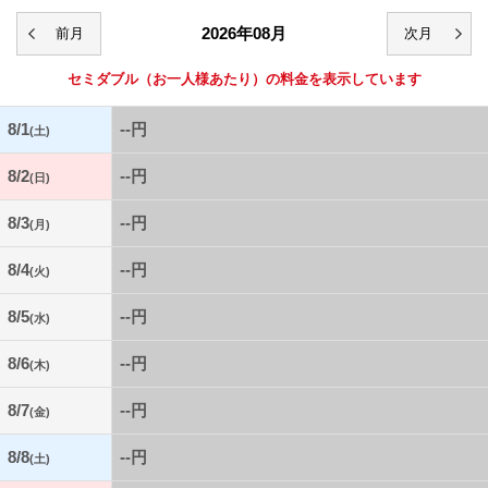
2026年08月
セミダブル
（お一人様あたり）の料金を表示しています
8/1
--円
(土)
8/2
--円
(日)
8/3
--円
(月)
8/4
--円
(火)
8/5
--円
(水)
8/6
--円
(木)
8/7
--円
(金)
8/8
--円
(土)