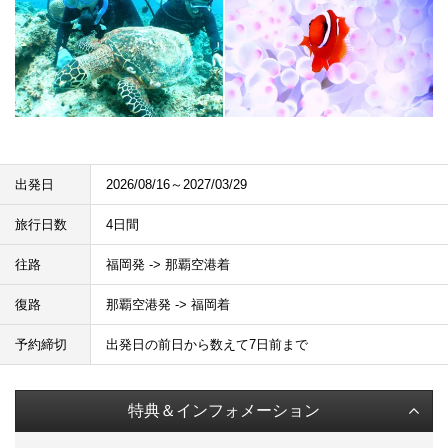
出発日
2026/08/16～2027/03/29
旅行日数
4日間
往路
福岡発 -> 那覇空港着
復路
那覇空港発 -> 福岡着
予約締切
出発日の前日から数えて7日前まで
特典＆インフォメーション