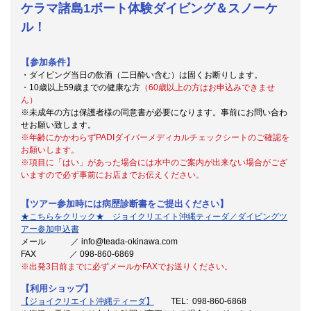
ケラマ諸島1ボート体験ダイビング＆スノーケ
ル！
【参加条件】
・ダイビング当日の飲酒（二日酔い含む）は固くお断りします。
・10歳以上59歳までの健康な方
（60歳以上の方はお申込みできませ
ん）
※未成年の方は保護者様の同意書が必要になります。事前にお問い合わ
せお願い致します。
※年齢にかかわらずPADIダイバーメディカルチェックシートのご確認を
お願いします。
※項目に「はい」があった場合には水中のご案内が出来ない場合がござ
いますので必ず事前にお店までお伝えください。
【ツアー参加時には病歴診断書をご提出ください】
★こちらをクリック★ ジョイクリエイト沖縄ティーダ／ダイビングツ
アー参加申込書
メール ／ info@teada-okinawa.com
FAX ／ 098-860-6869
※出発3日前までに必ずメールかFAXでお送りください。
【利用ショップ】
【ジョイクリエイト沖縄ティーダ】
TEL: 098-860-6868