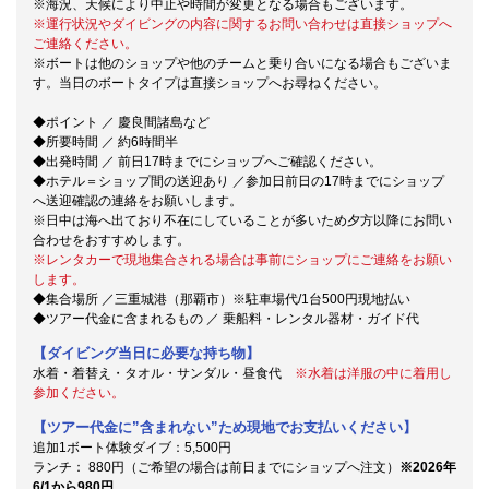
※海況、天候により中止や時間が変更となる場合もございます。
※運行状況やダイビングの内容に関するお問い合わせは直接ショップへ
ご連絡ください。
※ボートは他のショップや他のチームと乗り合いになる場合もございま
す。当日のボートタイプは直接ショップへお尋ねください。
◆ポイント ／ 慶良間諸島など
◆所要時間 ／ 約6時間半
◆出発時間 ／ 前日17時までにショップへご確認ください。
◆ホテル＝ショップ間の送迎あり ／参加日前日の17時までにショップ
へ送迎確認の連絡をお願いします。
※日中は海へ出ており不在にしていることが多いため夕方以降にお問い
合わせをおすすめします。
※レンタカーで現地集合される場合は事前にショップにご連絡をお願い
します。
◆集合場所 ／三重城港（那覇市）※駐車場代/1台500円現地払い
◆ツアー代金に含まれるもの ／ 乗船料・レンタル器材・ガイド代
【ダイビング当日に必要な持ち物】
水着・着替え・タオル・サンダル・昼食代
※水着は洋服の中に着用し
参加ください。
【ツアー代金に”含まれない”ため現地でお支払いください】
追加1ボート体験ダイブ：5,500円
ランチ： 880円（ご希望の場合は前日までにショップへ注文）
※2026年
6/1から980円