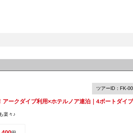
ツアーID：FK-00
アークダイブ利用×ホテルノア連泊｜4ボートダイブ
も楽々♪
,400
円