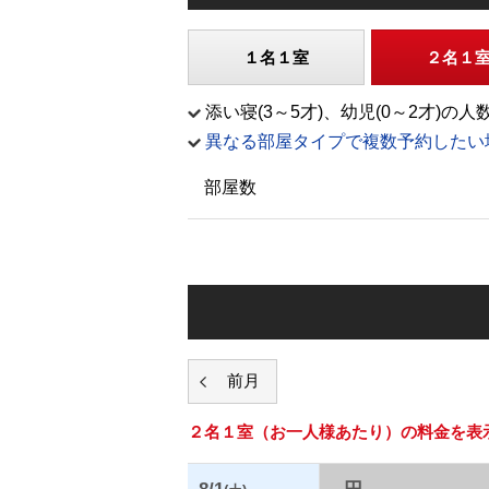
１名１室
２名１
添い寝(3～5才)、幼児(0～2才
異なる部屋タイプで複数予約したい
部屋数
２名１室
（お一人様あたり）の料金を表