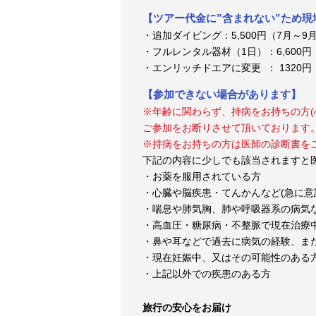
【ツアー代金に”含まれない”ため
・追加ダイビング：5,500円（7月～9月
・フルレンタル器材（1日）：6,600円（2
・エンリッチドエアに変更 ： 1320円
【参加できない場合があります】
※年齢に関わらず、持病をお持ちの方(
ご参加をお断りさせて頂いております
※持病をお持ちの方は医師の診断書を
下記の内容に少しでも該当されますと
・お薬を服用されている方
・心臓や脳疾患・てんかんなど(急に意
・喘息や肺気胸、肺や呼吸器系の病気
・高血圧・糖尿病・不整脈で現在治療
・鼻や耳などで過去に病気の経験、ま
・現在妊娠中、又はその可能性のある
・上記以外での疾患のある方
旅行の安心をお届け