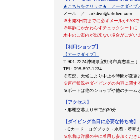
★こちらをクリック★ アークダイブ
メール ／ arkdive@arkdive.com 
※出発3日前までに必ずメールかFAX
※年齢にかかわらずチェックシートに
水中のご案内が出来ない場合がござい
【利用ショップ】
【アークダイブ】
〒901-2224沖縄県宜野湾市真志喜三丁
TEL: 098-897-1234
※海況、天候により中止や時間が変更
※運行状況やダイビングの内容に関す
※ボートは他のショップや他のチーム
【アクセス】
・那覇空港より車で約30分
【ダイビング当日に必要な持ち物】
・Cカード・ログブック・水着・着替
※水着は洋服の中に着用し参加くださ