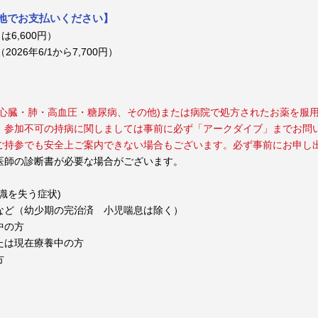
現地でお支払いください】
は6,600円）
026年6/1から7,700円）
心臓・肺・高血圧・糖尿病、その他)または病院で処方されたお薬を服
。参加不可の持病に関しましては事前に必ず「アークダイブ」までお問
ご持参でも安全上ご案内できない場合もございます。必ず事前にお申し
医師の診断書が必要な場合がございます。
識を失う症状)
など（幼少期の完治済 小児喘息は除く）
中の方
たは現在療養中の方
方