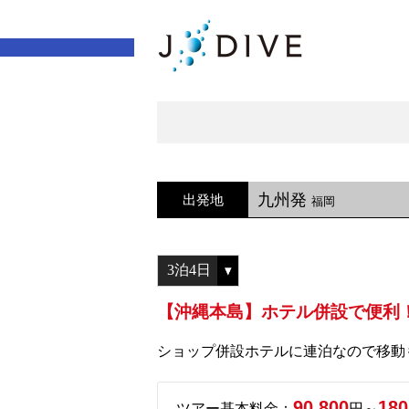
九州発
出発地
福岡
【沖縄本島】ホテル併設で便利！
ショップ併設ホテルに連泊なので移動
90,800
180
ツアー基本料金：
円～