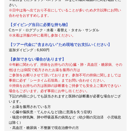
さい。
※日中は海へ出ており不在にしていることが多いため夕方以降にお問い
合わせをおすすめします。
【ダイビング当日に必要な持ち物】
Cカード・ログブック・水着・着替え・タオル・サンダル
※水着は洋服の中に着用し参加ください。
【ツアー代金に”含まれない”ため現地でお支払いください】
追加ダイビング：6,600円
【参加できない場合があります】
※年齢に関わらず、持病をお持ちの方(心臓・肺・高血圧・糖尿病、その
他)または病院で処方されたお薬を服用の方は
ご参加をお断りさせて頂いております。参加不可の持病に関しましては
事前に必ず「シータイム石垣島」までお問い合わせください。
※持病をお持ちの方は医師の診断書をご持参でも安全上ご案内できない
場合もございます。必ず事前にお申し出ください。
下記の内容に少しでも該当されますと医師の診断書が必要な場合がござ
います。
・お薬を服用されている方
・心臓や脳疾患・てんかんなど(急に意識を失う症状)
・喘息や肺気胸、肺や呼吸器系の病気など（幼少期の完治済 小児喘息
は除く）
・高血圧・糖尿病・不整脈で現在治療中の方