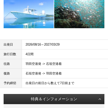
出発日
2026/08/16～2027/03/29
旅行日数
4日間
往路
羽田空港発 -> 石垣空港着
復路
石垣空港発 -> 羽田空港着
予約締切
出発日の前日から数えて7日前まで
特典＆インフォメーション