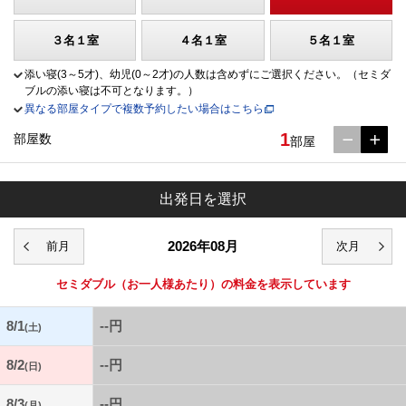
３名１室
４名１室
５名１室
添い寝(3～5才)、幼児(0～2才)の人数は含めずにご選択ください。（セミダ
ブルの添い寝は不可となります。）
異なる部屋タイプで複数予約したい場合はこちら
1
部屋数
部屋
出発日を選択
2026年08月
セミダブル
（お一人様あたり）の料金を表示しています
8/1
--円
(土)
8/2
--円
(日)
8/3
--円
(月)