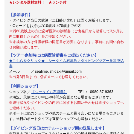
★
レンタル器材無料！ ★ランチ付
【参加条件】
・ダイビング当日の飲酒（二日酔い含む）は固くお断りします。
・Cカードをお持ちの10歳以上70歳までの方
※満60歳以上の方は必ず医師の診断書（ご出発日から起算して3か月以
内に取得したもの）をご提出ください。
※
未成年の方は保護者様の同意書が必要になります。事前にお問い合わ
せお願い致します。
【ツアー参加時には病歴診断書をご提出ください】
★こちらをクリック★ シータイム石垣島／ダイビングツアー参加申込
書
メール ／ seatime.ishigaki@gmail.com
※出発3日前までに必ずメールでお送りください。
【利用ショップ】
ショップ名／
【シータイム石垣島】
TEL： 0980-87-9363
※海況、天候により中止や時間が変更となる場合もございます。
※運行状況やダイビングの内容に関するお問い合わせは直接ショップへ
ご連絡ください。
※ボートは他のショップや他のチームと乗り合いになる場合もございま
す。当日のボートタイプは直接ショップへお尋ねください。
【ダイビング当日はホテル＝ショップ間の送迎します】
※前日までにショップへスケジュールなどの最終確認のためお電話くだ