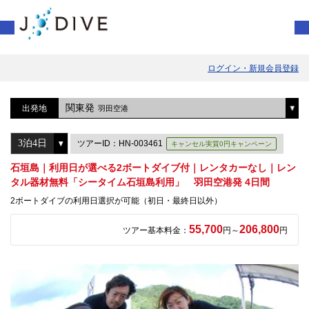
ログイン・新規会員登録
関東発
出発地
羽田空港
ツアーID：HN-003461
キャンセル実質0円キャンペーン
石垣島｜利用日が選べる2ボートダイブ付｜レンタカーなし｜レン
タル器材無料「シータイム石垣島利用」 羽田空港発 4日間
2ボートダイブの利用日選択が可能（初日・最終日以外）
55,700
206,800
ツアー基本料金：
円～
円