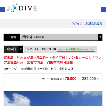
ログイン・新規会員登録
関東発
出発地
羽田空港
ツアーID：HN-003570
キャンセル実質0円キャンペーン
宮古島｜利用日が選べる2ボートダイブ付｜レンタカーなし「マレ
ア宮古島利用」宮古市内泊 羽田空港発 4日間
2ボートダイブの利用日選択が可能（初日・最終日以外）
70,000
239,400
ツアー基本料金：
円～
円