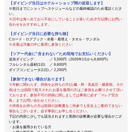
【ダイビング当日はホテル＝ショップ間の送迎します】
※前日までにショップへスケジュールなどの最終確認のため電話くださ
い。
※日中は海へ出ており不在にしていることが多いため夕方以降にお問い
合わせをおすすめします。
【ダイビング当日に必要な持ち物】
Cカード・ログブック・水着・着替え・タオル・サンダル
※水着は洋服の中に着用し参加ください
【ツアー代金に”含まれない”ため現地でお支払いください】
追加ダイビング ／ 5,500円（2026年1/1から6,600円）
フルレンタル器材(1日) ／ 6,600円
ダイブコンピュータ(1日) ／ 2,200円
【参加できない場合があります】
※年齢に関わらず、持病をお持ちの方(心臓・肺・高血圧・糖尿病、その
他)または病院で処方されたお薬を服用の方はご参加をお断りさせて頂い
ております。参加不可の持病に関しましては事前に必ず「マレア宮古
島」までお問い合わせください。
※持病をお持ちの方は医師の診断書をご持参でも安全上ご案内できない
場合もございます。必ず事前にお申し出ください。
下記の内容に少しでも該当されますと医師の診断書が必要な場合がござ
います。
・お薬を服用されている方