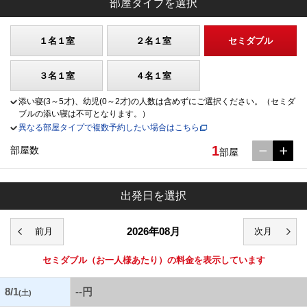
部屋タイプを選択
１名１室
２名１室
セミダブル
３名１室
４名１室
添い寝(3～5才)、幼児(0～2才)の人数は含めずにご選択ください。（セミダ
ブルの添い寝は不可となります。）
異なる部屋タイプで複数予約したい場合はこちら
1
部屋数
部屋
出発日を選択
2026年08月
セミダブル
（お一人様あたり）の料金を表示しています
8/1
--円
(土)