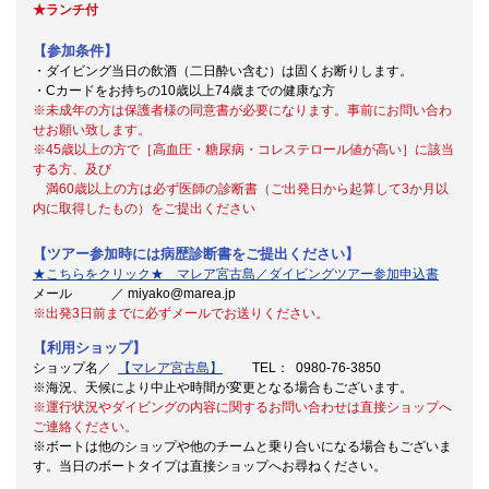
★ランチ付
【参加条件】
・ダイビング当日の飲酒（二日酔い含む）は固くお断りします。
・Cカードをお持ちの10歳以上74歳までの健康な方
※未成年の方は保護者様の同意書が必要になります。事前にお問い合わ
せお願い致します。
※45歳以上の方で［高血圧・糖尿病・コレステロール値が高い］に該当
する方、及び
満60歳以上の方は必ず医師の診断書（ご出発日から起算して3か月以
内に取得したもの）をご提出ください
【ツアー参加時には病歴診断書をご提出ください】
★こちらをクリック★ マレア宮古島／ダイビングツアー参加申込書
メール ／ miyako@marea.jp
※出発3日前までに必ずメールでお送りください。
【利用ショップ】
ショップ名／
【マレア宮古島】
TEL： 0980-76-3850
※海況、天候により中止や時間が変更となる場合もございます。
※運行状況やダイビングの内容に関するお問い合わせは直接ショップへ
ご連絡ください。
※ボートは他のショップや他のチームと乗り合いになる場合もございま
す。当日のボートタイプは直接ショップへお尋ねください。