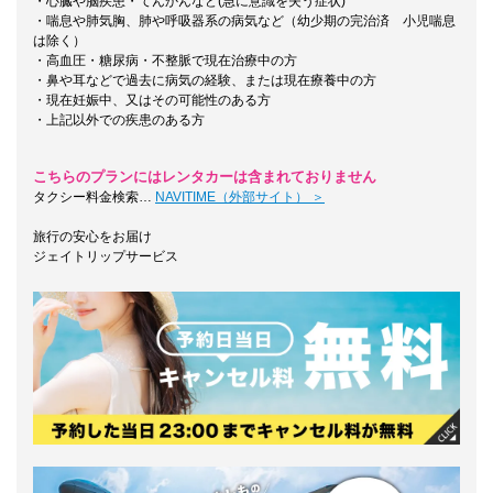
・心臓や脳疾患・てんかんなど(急に意識を失う症状)
・喘息や肺気胸、肺や呼吸器系の病気など（幼少期の完治済 小児喘息
は除く）
・高血圧・糖尿病・不整脈で現在治療中の方
・鼻や耳などで過去に病気の経験、または現在療養中の方
・現在妊娠中、又はその可能性のある方
・上記以外での疾患のある方
こちらのプランにはレンタカーは含まれておりません
タクシー料金検索…
NAVITIME（外部サイト） ＞
旅行の安心をお届け
ジェイトリップサービス