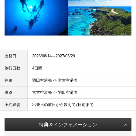
出発日
2026/08/14～2027/03/29
旅行日数
4日間
往路
羽田空港発 -> 宮古空港着
復路
宮古空港発 -> 羽田空港着
予約締切
出発日の前日から数えて7日前まで
特典＆インフォメーション