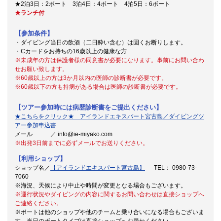
★2泊3日：2ボート 3泊4日：4ボート 4泊5日：6ボート
★ランチ付
【参加条件】
・ダイビング当日の飲酒（二日酔い含む）は固くお断りします。
・Cカードをお持ちの16歳以上の健康な方
※未成年の方は保護者様の同意書が必要になります。事前にお問い合わ
せお願い致します。
※60歳以上の方は3か月以内の医師の診断書が必要です。
※60歳以下の方も持病がある場合は医師の診断書が必要です。
【ツアー参加時には病歴診断書をご提出ください】
★こちらをクリック★ アイランドエキスパート宮古島／ダイビングツ
アー参加申込書
メール ／ info@ie-miyako.com
※出発3日前までに必ずメールでお送りください。
【利用ショップ】
ショップ名／
【アイランドエキスパート宮古島】
TEL： 0980-73-
7060
※海況、天候により中止や時間が変更となる場合もございます。
※運行状況やダイビングの内容に関するお問い合わせは直接ショップへ
ご連絡ください。
※ボートは他のショップや他のチームと乗り合いになる場合もございま
す。当日のボートタイプは直接ショップへお尋ねください。