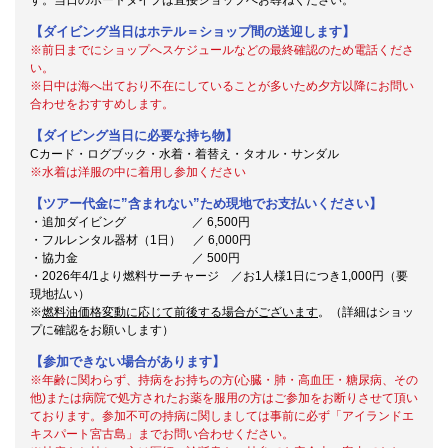
【ダイビング当日はホテル＝ショップ間の送迎します】
※前日までにショップへスケジュールなどの最終確認のため電話くださ
い。
※日中は海へ出ており不在にしていることが多いため夕方以降にお問い
合わせをおすすめします。
【ダイビング当日に必要な持ち物】
Cカード・ログブック・水着・着替え・タオル・サンダル
※水着は洋服の中に着用し参加ください
【ツアー代金に”含まれない”ため現地でお支払いください】
・追加ダイビング ／ 6,500円
・フルレンタル器材（1日） ／ 6,000円
・協力金 ／ 500円
・2026年4/1より燃料サーチャージ ／お1人様1日につき1,000円（要
現地払い）
※
燃料油価格変動に応じて前後する場合がございます
。（詳細はショッ
プに確認をお願いします）
【参加できない場合があります】
※年齢に関わらず、持病をお持ちの方(心臓・肺・高血圧・糖尿病、その
他)または病院で処方されたお薬を服用の方はご参加をお断りさせて頂い
ております。参加不可の持病に関しましては事前に必ず「アイランドエ
キスパート宮古島」までお問い合わせください。