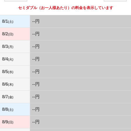
セミダブル
（お一人様あたり）の料金を表示しています
8/1
--円
(土)
8/2
--円
(日)
8/3
--円
(月)
8/4
--円
(火)
8/5
--円
(水)
8/6
--円
(木)
8/7
--円
(金)
8/8
--円
(土)
8/9
--円
(日)