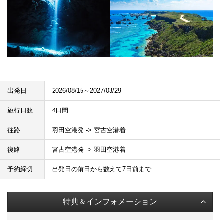
出発日
2026/08/15～2027/03/29
旅行日数
4日間
往路
羽田空港発 -> 宮古空港着
復路
宮古空港発 -> 羽田空港着
予約締切
出発日の前日から数えて7日前まで
特典＆インフォメーション