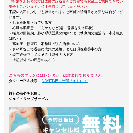
※持病をお持ちの方は医師の診断書をご持参でも安全上ご案内できない
場合もございます。必ず事前にお申し出ください。
下記の内容に少しでも該当されますと医師の診断書が必要な場合がござ
います。
・お薬を服用されている方
・心臓や脳疾患・てんかんなど(急に意識を失う症状)
・喘息や肺気胸、肺や呼吸器系の病気など（幼少期の完治済 小児喘息
は除く）
・高血圧・糖尿病・不整脈で現在治療中の方
・鼻や耳などで過去に病気の経験、または現在療養中の方
・現在妊娠中、又はその可能性のある方
・上記以外での疾患のある方
こちらのプランにはレンタカーは含まれておりません
タクシー料金検索…
NAVITIME（外部サイト） ＞
旅行の安心をお届け
ジェイトリップサービス