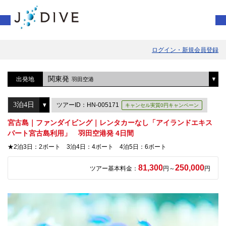
ログイン・新規会員登録
関東発
出発地
羽田空港
ツアーID：HN-005171
キャンセル実質0円キャンペーン
宮古島｜ファンダイビング｜レンタカーなし「アイランドエキス
パート宮古島利用」 羽田空港発 4日間
★2泊3日：2ボート 3泊4日：4ボート 4泊5日：6ボート
81,300
250,000
ツアー基本料金：
円～
円