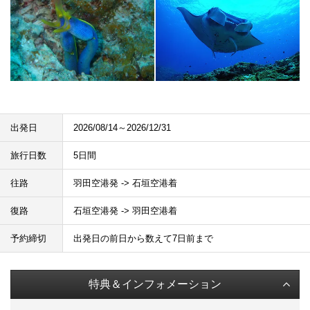
出発日
2026/08/14～2026/12/31
旅行日数
5日間
往路
羽田空港発 -> 石垣空港着
復路
石垣空港発 -> 羽田空港着
予約締切
出発日の前日から数えて7日前まで
特典＆インフォメーション