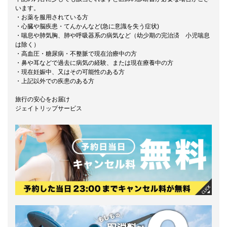
います。
・お薬を服用されている方
・心臓や脳疾患・てんかんなど(急に意識を失う症状)
・喘息や肺気胸、肺や呼吸器系の病気など（幼少期の完治済 小児喘息
は除く）
・高血圧・糖尿病・不整脈で現在治療中の方
・鼻や耳などで過去に病気の経験、または現在療養中の方
・現在妊娠中、又はその可能性のある方
・上記以外での疾患のある方
旅行の安心をお届け
ジェイトリップサービス