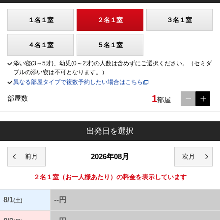
１名１室
２名１室
３名１室
４名１室
５名１室
添い寝(3～5才)、幼児(0～2才)の人数は含めずにご選択ください。（セミダ
ブルの添い寝は不可となります。）
異なる部屋タイプで複数予約したい場合はこちら
1
部屋数
部屋
出発日を選択
2026年08月
２名１室
（お一人様あたり）の料金を表示しています
8/1
--円
(土)