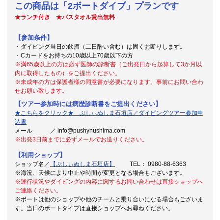
この商品は「2ボートダイブ」プランです
★ランチ付き ★バスタオル貸出無料
【参加条件】
・ダイビング当日の飲酒（二日酔い含む）は固くお断りします。
・Cカードをお持ちの10歳以上70歳以下の方
※満65歳以上の方は必ず医師の診断書（ご出発日から起算して3か月以
内に取得したもの）をご提出ください。
※
未成年の方は保護者様の同意書が必要になります。事前にお問い合わ
せお願い致します。
【ツアー参加時には病歴診断書をご提出ください】
★こちらをクリック★ ぷしぃぬしま石垣店／ダイビングツアー参加申
込書
メール ／ info@pushynushima.com
※出発3日前までに必ずメールでお送りください。
【利用ショップ】
ショップ名／
【ぷしぃぬしま石垣店】
TEL： 0980-88-6363
※海況、天候により中止や時間が変更となる場合もございます。
※運行状況やダイビングの内容に関するお問い合わせは直接ショップへ
ご連絡ください。
※ボートは他のショップや他のチームと乗り合いになる場合もございま
す。当日のボートタイプは直接ショップへお尋ねください。