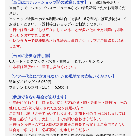
【当日はホテル＝ショップ間の送迎します】
（一部対象外あり）
※前日までにショップへスケジュールなどの最終確認のためお電話くだ
さい。
※ショップ近隣のホテル利用の場合（徒歩5～6分圏内）は直接徒歩にて
お越しください。（器材等はショップへご相談ください）
※日中は海へ出ており不在にしていることが多いため夕方以降にお問い
合わせをおすすめします。
※レンタカーで現地集合される場合は事前にショップにご連絡をお願い
します。
【当日に必要な持ち物】
Cカード・ログブック・水着・着替え・タオル・サンダル
※水着は洋服の中に着用し参加ください。
【ツアー代金に”含まれない”ため現地でお支払いください】
追加ダイビング：6,050円
フルレンタル器材（1日）：5,500円
【参加できない場合があります】
※年齢に関わらず、持病をお持ちの方(心臓・肺・高血圧・糖尿病、その
他)または病院で処方されたお薬を服用の方は
ご参加をお断りさせて頂いております。参加不可の持病に関しましては
事前に必ず「ぷしぃぬしま」までお問い合わせください。
※持病をお持ちの方は医師の診断書をご持参でも安全上ご案内できない
場合もございます。必ず事前にお申し出ください。
下記の内容に少しでも該当されますと医師の診断書が必要な場合がござ