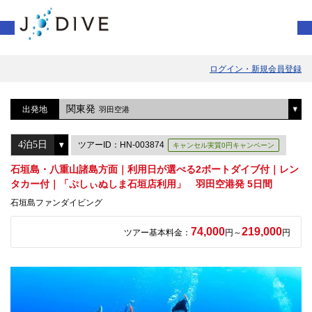
ログイン・新規会員登録
関東発
出発地
羽田空港
ツアーID：HN-003874
キャンセル実質0円キャンペーン
石垣島・八重山諸島方面｜利用日が選べる2ボートダイブ付｜レン
タカー付｜「ぷしぃぬしま石垣店利用」 羽田空港発 5日間
石垣島ファンダイビング
74,000
219,000
ツアー基本料金：
円～
円