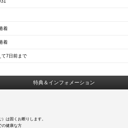
/31
空港着
空港着
えて7日前まで
特典＆インフォメーション
む）は固くお断りします。
での健康な方