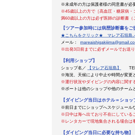
※未成年の方は保護者様の同意書が必
※
45歳以上の方で［高血圧・糖尿病
満60歳以上の方は必ず医師の診断書（
【ツアー参加時には病歴診断書をご
★こちらをクリック★ マレア石垣島
メール：
mareaishigakijima@gmail.c
※出発3日前までに必ずメールでお送
【利用ショップ】
ショップ名／
【マレア石垣島】
TEL：
※海況、天候により中止や時間が変更
※運行状況やダイビングの内容に関す
※ボートは他のショップや他のチーム
【ダイビング当日はホテル＝ショッ
※前日までにショップへスケジュール
※日中は海へ出ており不在にしている
※レンタカーで現地集合される場合は
【ダイビング当日に必要な持ち物】