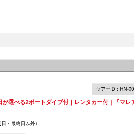
ツアーID：HN-00
日が選べる2ボートダイブ付｜レンタカー付｜「マレア
初日・最終日以外）