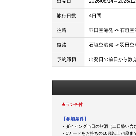
出発日
2026/08/14～2026/12
旅行日数
4日間
往路
羽田空港発 -> 石垣
復路
石垣空港発 -> 羽田
予約締切
出発日の前日から数
★ランチ付
【参加条件】
・ダイビング当日の飲酒（二日酔い含
・Cカードをお持ちの10歳以上74歳ま