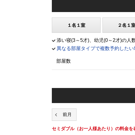
１名１室
２名１
添い寝(3～5才)、幼児(0～2才
異なる部屋タイプで複数予約したい
部屋数
セミダブル
（お一人様あたり）の料金を