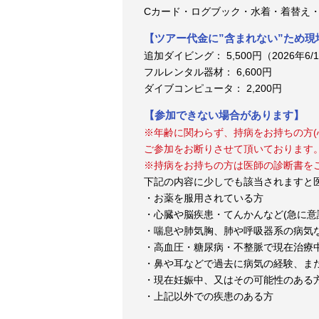
Cカード・ログブック・水着・着替え
【ツアー代金に”含まれない”ため
追加ダイビング： 5,500円（2026年6/1
フルレンタル器材： 6,600円
ダイブコンピュータ： 2,200円
【参加できない場合があります】
※年齢に関わらず、持病をお持ちの方(
ご参加をお断りさせて頂いております
※持病をお持ちの方は医師の診断書を
下記の内容に少しでも該当されますと
・お薬を服用されている方
・心臓や脳疾患・てんかんなど(急に意
・喘息や肺気胸、肺や呼吸器系の病気
・高血圧・糖尿病・不整脈で現在治療
・鼻や耳などで過去に病気の経験、ま
・現在妊娠中、又はその可能性のある
・上記以外での疾患のある方