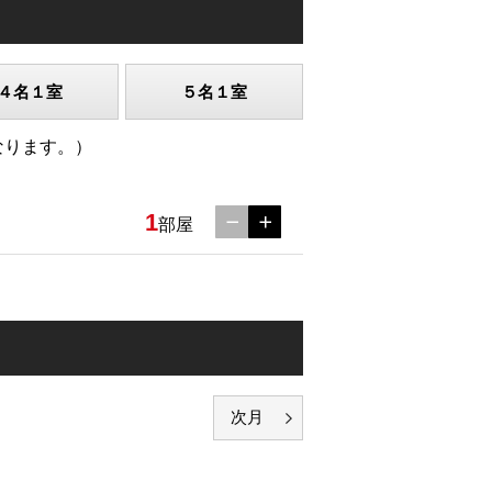
４名１室
５名１室
なります。）
1
部屋