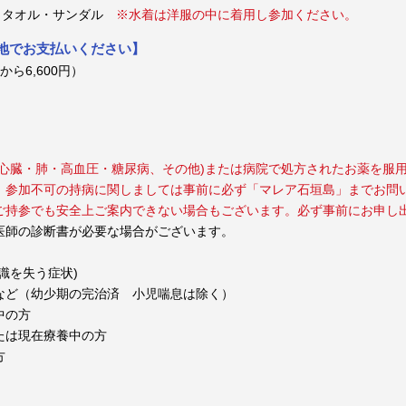
・タオル・サンダル
※水着は洋服の中に着用し参加ください。
現地でお支払いください】
から6,600円）
心臓・肺・高血圧・糖尿病、その他)または病院で処方されたお薬を服
。参加不可の持病に関しましては事前に必ず「マレア石垣島」までお問
ご持参でも安全上ご案内できない場合もございます。必ず事前にお申し
医師の診断書が必要な場合がございます。
識を失う症状)
など（幼少期の完治済 小児喘息は除く）
中の方
たは現在療養中の方
方