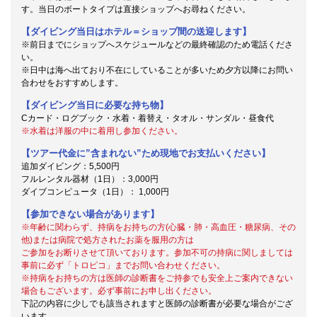
す。当日のボートタイプは直接ショップへお尋ねください。
【ダイビング当日はホテル＝ショップ間の送迎します】
※前日までにショップへスケジュールなどの最終確認のため電話くださ
い。
※日中は海へ出ており不在にしていることが多いため夕方以降にお問い
合わせをおすすめします。
【ダイビング当日に必要な持ち物】
Cカード・ログブック・水着・着替え・タオル・サンダル・昼食代
※水着は洋服の中に着用し参加ください。
【ツアー代金に”含まれない”ため現地でお支払いください】
追加ダイビング：5,500円
フルレンタル器材（1日）：3,000円
ダイブコンピュータ（1日）： 1,000円
【参加できない場合があります】
※年齢に関わらず、持病をお持ちの方(心臓・肺・高血圧・糖尿病、その
他)または病院で処方されたお薬を服用の方は
ご参加をお断りさせて頂いております。参加不可の持病に関しましては
事前に必ず「トロピコ」までお問い合わせください。
※持病をお持ちの方は医師の診断書をご持参でも安全上ご案内できない
場合もございます。必ず事前にお申し出ください。
下記の内容に少しでも該当されますと医師の診断書が必要な場合がござ
います。