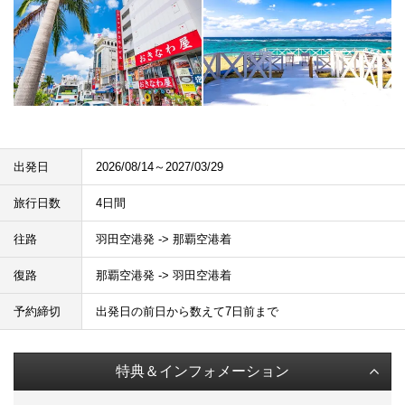
出発日
2026/08/14～2027/03/29
旅行日数
4日間
往路
羽田空港発 -> 那覇空港着
復路
那覇空港発 -> 羽田空港着
予約締切
出発日の前日から数えて7日前まで
特典＆インフォメーション