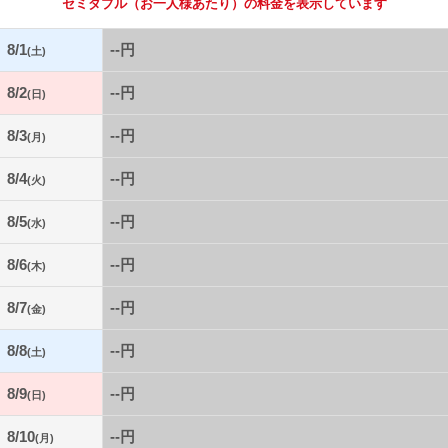
セミダブル
（お一人様あたり）の料金を表示しています
8/1
--円
(土)
8/2
--円
(日)
8/3
--円
(月)
8/4
--円
(火)
8/5
--円
(水)
8/6
--円
(木)
8/7
--円
(金)
8/8
--円
(土)
8/9
--円
(日)
8/10
--円
(月)