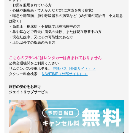
・お薬を服用されている方
・心臓や脳疾患・てんかんなど(急に意識を失う症状)
・喘息や肺気胸、肺や呼吸器系の病気など（幼少期の完治済 小児喘息
は除く）
・高血圧・糖尿病・不整脈で現在治療中の方
・鼻や耳などで過去に病気の経験、または現在療養中の方
・現在妊娠中、又はその可能性のある方
・上記以外での疾患のある方
こちらのプランにはレンタカーは含まれておりません
公共交通機関をご利用ください
リムジンバス停車ホテル…
沖縄バス（外部サイト） ＞
タクシー料金検索…
NAVITIME（外部サイト） ＞
旅行の安心をお届け
ジェイトリップサービス