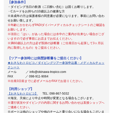
【参加条件】
・ダイビング当日の飲酒（二日酔い含む）は固くお断りします。
・Cカードをお持ちの10歳以上の健康な方
※未成年の方は保護者様の同意書が必要になります。事前にお問い合わ
せお願い致します。
※
年齢にかかわらずPADIダイバーメディカルチェックシートのご確認を
お願いします。
※項目に「はい」があった場合には水中のご案内が出来ない場合がござ
いますので必ず事前にお店までお伝えください。
※満60歳以上の方は必ず医師の診断書（ご出発日から起算して3ヶ月以
内に取得したもの）をご提出ください。
【ツアー参加時には病歴診断書をご提出ください】
★おきなわトロピコ／ダイビングツアー参加申込書・メディカルチェッ
クシート
メール ／ info@okinawa-tropico.com
FAX ／ 098-911-9064
※出発3日前までに必ずメールかFAXでお送りください。
【利用ショップ】
【おきなわトロピコ】
TEL: 098-867-5032
※海況、天候により中止や時間が変更となる場合もございます。
※運行状況やダイビングの内容に関するお問い合わせは直接ショップへ
ご連絡ください。
※ボートは他のショップや他のチームと乗り合いになる場合もございま