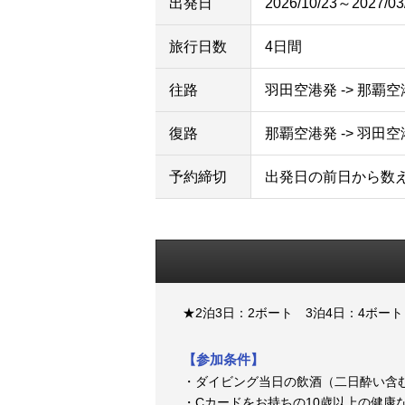
出発日
2026/10/23～2027/03
旅行日数
4日間
往路
羽田空港発 -> 那覇
復路
那覇空港発 -> 羽田
予約締切
出発日の前日から数え
★2泊3日：2ボート 3泊4日：4ボート
【参加条件】
・ダイビング当日の飲酒（二日酔い含
・Cカードをお持ちの10歳以上の健康