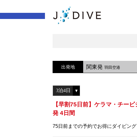
関東発
出発地
羽田空港
【早割75日前】ケラマ・チー
発 4日間
75日前までの予約でお得にダイビング