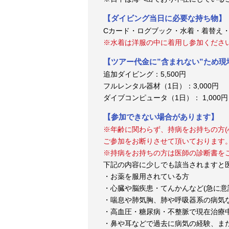
【ダイビング当日に必要な持ち物】
Cカード・ログブック・水着・着替え
※水着は洋服の中に着用し参加くださ
【ツアー代金に”含まれない”ため
追加ダイビング：5,500円
フルレンタル器材（1日）：3,000円
ダイブコンピュータ（1日）： 1,000円
【参加できない場合があります】
※年齢に関わらず、持病をお持ちの方(
ご参加をお断りさせて頂いております
※持病をお持ちの方は医師の診断書を
下記の内容に少しでも該当されますと
・お薬を服用されている方
・心臓や脳疾患・てんかんなど(急に意
・喘息や肺気胸、肺や呼吸器系の病気
・高血圧・糖尿病・不整脈で現在治療
・鼻や耳などで過去に病気の経験、ま