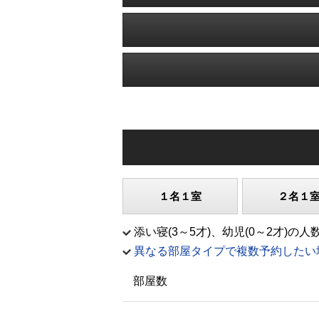
１名１室
２名１
添い寝(3～5才)、幼児(0～2才
異なる部屋タイプで複数予約したい
部屋数