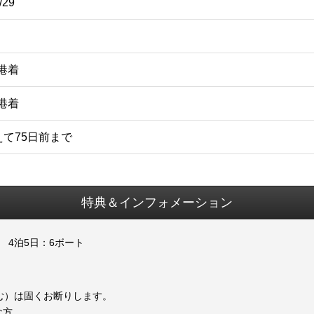
/29
空港着
空港着
て75日前まで
特典＆インフォメーション
 4泊5日：6ボート
む）は固くお断りします。
な方