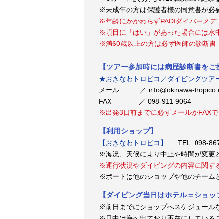
※未成年の方は保護者様の同意書が必
※
年齢にかかわらずPADIダイバーメ
※項目に「はい」があった場合には水
※満60歳以上の方は必ず医師の診断書
【ツアー参加時には病歴診断書をご
★おきなわトロピコ／ダイビングツア
メール ／ info@okinawa-tropico
FAX ／ 098-911-9064
※出発3日前までに必ずメールかFAX
【利用ショップ】
【おきなわトロピコ】
TEL: 098-867
※海況、天候により中止や時間が変更
※運行状況やダイビングの内容に関す
※ボートは他のショップや他のチーム
【ダイビング当日はホテル＝ショッ
※前日までにショップへスケジュール
※日中は海へ出ており不在にしている