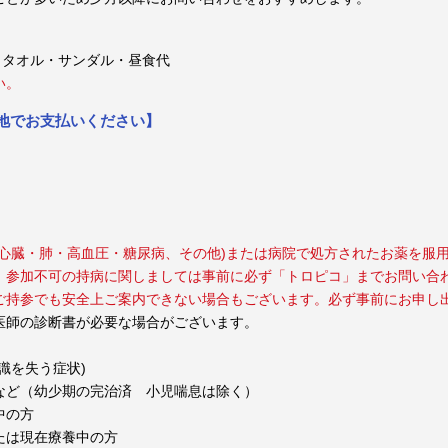
・タオル・サンダル・昼食代
い。
現地でお支払いください】
心臓・肺・高血圧・糖尿病、その他)または病院で処方されたお薬を服
。参加不可の持病に関しましては事前に必ず「トロピコ」までお問い合
ご持参でも安全上ご案内できない場合もございます。必ず事前にお申し
医師の診断書が必要な場合がございます。
識を失う症状)
など（幼少期の完治済 小児喘息は除く）
中の方
たは現在療養中の方