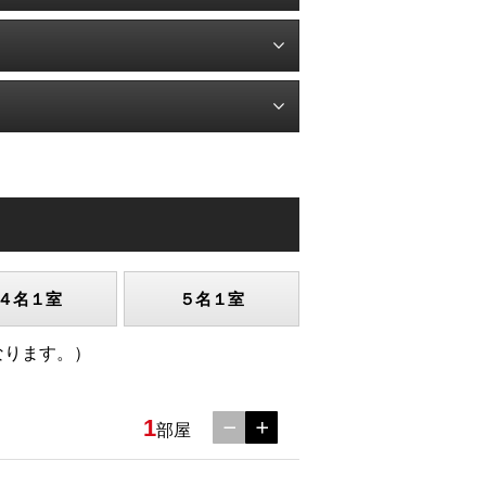
４名１室
５名１室
なります。）
1
部屋