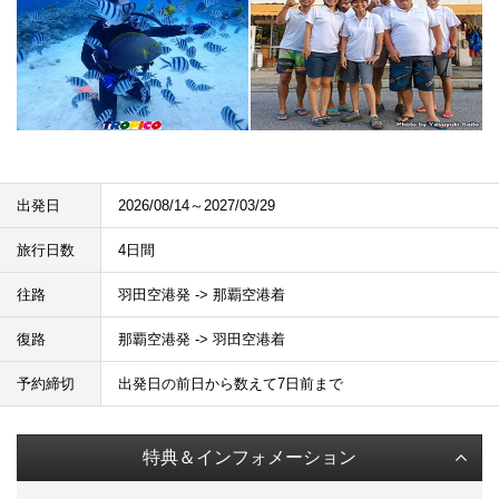
出発日
2026/08/14～2027/03/29
旅行日数
4日間
往路
羽田空港発 -> 那覇空港着
復路
那覇空港発 -> 羽田空港着
予約締切
出発日の前日から数えて7日前まで
特典＆インフォメーション