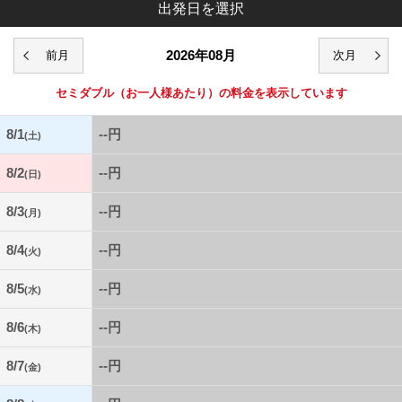
出発日を選択
2026年08月
セミダブル
（お一人様あたり）の料金を表示しています
8/1
--円
(土)
8/2
--円
(日)
8/3
--円
(月)
8/4
--円
(火)
8/5
--円
(水)
8/6
--円
(木)
8/7
--円
(金)