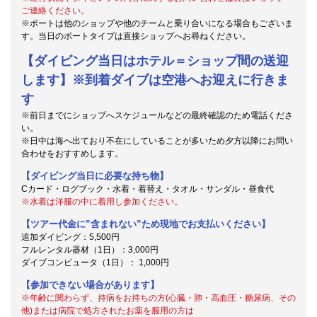
ご連絡ください。
※ボートは他のショップや他のチームと乗り合いになる場合もございま
す。当日のボートタイプは直接ショップへお尋ねください。
【ダイビング当日はホテル＝ショップ間の送迎
します】※到着ダイブは空港へお迎えに行きま
す
※前日までにショップへスケジュールなどの最終確認のため電話くださ
い。
※日中は海へ出ており不在にしていることが多いため夕方以降にお問い
合わせをおすすめします。
【ダイビング当日に必要な持ち物】
Cカード・ログブック・水着・着替え・タオル・サンダル・昼食代
※水着は洋服の中に着用し参加ください。
【ツアー代金に”含まれない”ため現地でお支払いください】
追加ダイビング：5,500円
フルレンタル器材（1日）：3,000円
ダイブコンピュータ（1日）： 1,000円
【参加できない場合があります】
※年齢に関わらず、持病をお持ちの方(心臓・肺・高血圧・糖尿病、その
他)または病院で処方されたお薬を服用の方は