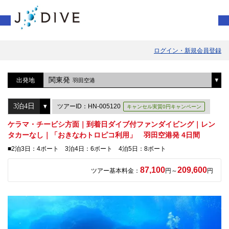
ログイン・新規会員登録
関東発
出発地
羽田空港
ツアーID：HN-005120
キャンセル実質0円キャンペーン
ケラマ・チービシ方面｜到着日ダイブ付ファンダイビング｜レン
タカーなし｜「おきなわトロピコ利用」 羽田空港発 4日間
■2泊3日：4ボート 3泊4日：6ボート 4泊5日：8ボート
87,100
209,600
ツアー基本料金：
円～
円