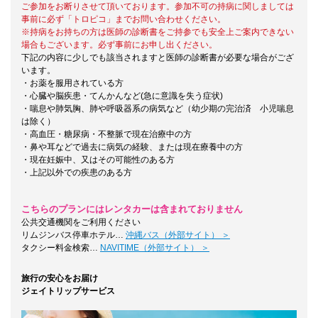
ご参加をお断りさせて頂いております。参加不可の持病に関しましては
事前に必ず「トロピコ」までお問い合わせください。
※持病をお持ちの方は医師の診断書をご持参でも安全上ご案内できない
場合もございます。必ず事前にお申し出ください。
下記の内容に少しでも該当されますと医師の診断書が必要な場合がござ
います。
・お薬を服用されている方
・心臓や脳疾患・てんかんなど(急に意識を失う症状)
・喘息や肺気胸、肺や呼吸器系の病気など（幼少期の完治済 小児喘息
は除く）
・高血圧・糖尿病・不整脈で現在治療中の方
・鼻や耳などで過去に病気の経験、または現在療養中の方
・現在妊娠中、又はその可能性のある方
・上記以外での疾患のある方
こちらのプランにはレンタカーは含まれておりません
公共交通機関をご利用ください
リムジンバス停車ホテル…
沖縄バス（外部サイト） ＞
タクシー料金検索…
NAVITIME（外部サイト） ＞
旅行の安心をお届け
ジェイトリップサービス