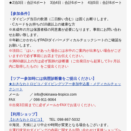
★2泊3日：合計4ボート 3泊4日：合計6ボート 4泊5日：合計8ボート
【参加条件】
・ダイビング当日の飲酒（二日酔い含む）は固くお断りします。
・Cカードをお持ちの10歳以上の健康な方
※未成年の方は保護者様の同意書が必要になります。事前にお問い合わ
せお願い致します。
※年齢にかかわらずPADIダイバーメディカルチェックシートのご確認を
お願いします。
※項目に「はい」があった場合には水中のご案内が出来ない場合がござ
いますので必ず事前にお店までお伝えください。
※満60歳以上の方は必ず医師の診断書（ご出発日から起算して3ヶ月以
内に取得したもの）をご提出ください
【ツアー参加時には病歴診断書をご提出ください】
★おきなわトロピコ／ダイビングツアー参加申込書・メディカルチェッ
クシート
メール ／ info@okinawa-tropico.com
FAX ／ 098-911-9064
※出発3日前までに必ずメールかFAXでお送りください。
【利用ショップ】
【おきなわトロピコ】
TEL: 098-867-5032
※海況、天候により中止や時間が変更となる場合もございます。
※運行状況やダイビングの内容に関するお問い合わせは直接ショップへ