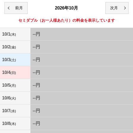
2026年10月
セミダブル
（お一人様あたり）の料金を表示しています
10/1
--円
(木)
10/2
--円
(金)
10/3
--円
(土)
10/4
--円
(日)
10/5
--円
(月)
10/6
--円
(火)
10/7
--円
(水)
10/8
--円
(木)