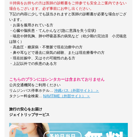
※持病をお持ちの方は医師の診断書をご持参でも安全上ご案内できない
場合もございます。必ず事前にお申し出ください。
下記の内容に少しでも該当されますと医師の診断書が必要な場合がござ
います。
・お薬を服用されている方
・心臓や脳疾患・てんかんなど(急に意識を失う症状)
・喘息や肺気胸、肺や呼吸器系の病気など（幼少期の完治済 小児喘息
は除く）
・高血圧・糖尿病・不整脈で現在治療中の方
・鼻や耳などで過去に病気の経験、または現在療養中の方
・現在妊娠中、又はその可能性のある方
・上記以外での疾患のある方
こちらのプランにはレンタカーは含まれておりません
公共交通機関をご利用ください
リムジンバス停車ホテル…
沖縄バス（外部サイト） ＞
タクシー料金検索…
NAVITIME（外部サイト） ＞
旅行の安心をお届け
ジェイトリップサービス