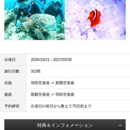
出発日
2026/10/21～2027/03/30
旅行日数
3日間
往路
羽田空港発 -> 那覇空港着
復路
那覇空港発 -> 羽田空港着
予約締切
出発日の前日から数えて75日前まで
特典＆インフォメーション