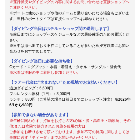
※運行状況やダイビングの内容に関するお問い合わせは直接ショップへ
ご連絡ください。
※ボートは他のショップや他のチームと乗り合いになる場合もございま
す。当日のボートタイプは直接ショップへお尋ねください。
【ダイビング当日はホテル＝ショップ間の送迎します】
※前日までにショップへスケジュールなどの最終確認のためお電話くだ
さい。
※日中は海へ出ており不在にしていることが多いため夕方以降にお問い
合わせをおすすめします。
【ダイビング当日に必要な持ち物】
Cカード・ログブック・水着・着替え・タオル・サンダル・昼食代
※水着は洋服の中に着用し参加ください。
【ツアー代金に”含まれない”ため現地でお支払いください】
追加ダイビング：6,600円
フルレンタル器材（1日）：3,000円
ランチ： 880円（ご希望の場合は前日までにショップへ注文）
※2026年
6/1から980円
【参加できない場合があります】
※年齢に関わらず、持病をお持ちの方(心臓・肺・高血圧・糖尿病、その
他)または病院で処方されたお薬を服用の方は
ご参加をお断りさせて頂いております。参加不可の持病に関しましては
事前に必ず「ティーダ」までお問い合わせください。