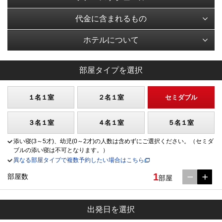
代金に含まれるもの
ホテルについて
部屋タイプを選択
１名１室
２名１室
セミダブル
３名１室
４名１室
５名１室
添い寝(3～5才)、幼児(0～2才)の人数は含めずにご選択ください。（セミダ
ブルの添い寝は不可となります。）
異なる部屋タイプで複数予約したい場合はこちら
1
部屋数
部屋
出発日を選択