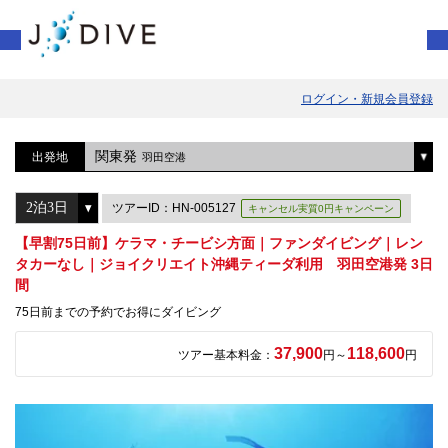
ログイン・新規会員登録
関東発
出発地
羽田空港
ツアーID：HN-005127
キャンセル実質0円キャンペーン
【早割75日前】ケラマ・チービシ方面｜ファンダイビング｜レン
タカーなし｜ジョイクリエイト沖縄ティーダ利用 羽田空港発 3日
間
75日前までの予約でお得にダイビング
37,900
118,600
ツアー基本料金：
円～
円