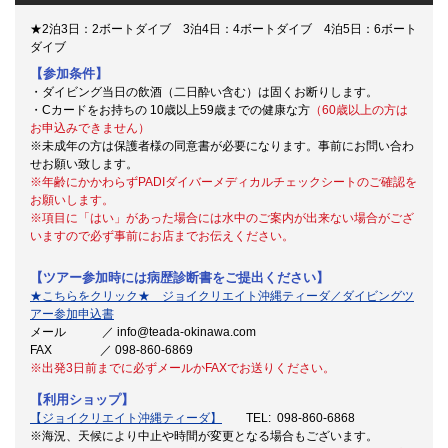
★2泊3日：2ボートダイブ 3泊4日：4ボートダイブ 4泊5日：6ボート
ダイブ
【参加条件】
・ダイビング当日の飲酒（二日酔い含む）は固くお断りします。
・Cカードをお持ちの 10歳以上59歳までの健康な方
（60歳以上の方は
お申込みできません）
※未成年の方は保護者様の同意書が必要になります。事前にお問い合わ
せお願い致します。
※年齢にかかわらずPADIダイバーメディカルチェックシートのご確認を
お願いします。
※項目に「はい」があった場合には水中のご案内が出来ない場合がござ
いますので必ず事前にお店までお伝えください。
【ツアー参加時には病歴診断書をご提出ください】
★こちらをクリック★ ジョイクリエイト沖縄ティーダ／ダイビングツ
アー参加申込書
メール ／ info@teada-okinawa.com
FAX ／ 098-860-6869
※出発3日前までに必ずメールかFAXでお送りください。
【利用ショップ】
【ジョイクリエイト沖縄ティーダ】
TEL: 098-860-6868
※海況、天候により中止や時間が変更となる場合もございます。