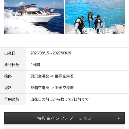
出発日
2026/08/15～2027/03/29
旅行日数
4日間
往路
羽田空港発 -> 那覇空港着
復路
那覇空港発 -> 羽田空港着
予約締切
出発日の前日から数えて7日前まで
特典＆インフォメーション