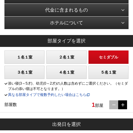
代金に含まれるもの
ホテルについて
部屋タイプを選択
１名１室
２名１室
セミダブル
３名１室
４名１室
５名１室
添い寝(3～5才)、幼児(0～2才)の人数は含めずにご選択ください。（セミダ
ブルの添い寝は不可となります。）
異なる部屋タイプで複数予約したい場合はこちら
1
部屋数
部屋
出発日を選択