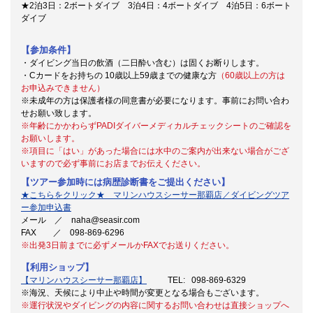
★2泊3日：2ボートダイブ 3泊4日：4ボートダイブ 4泊5日：6ボート
ダイブ
【参加条件】
・ダイビング当日の飲酒（二日酔い含む）は固くお断りします。
・Cカードをお持ちの 10歳以上59歳までの健康な方
（60歳以上の方は
お申込みできません）
※未成年の方は保護者様の同意書が必要になります。事前にお問い合わ
せお願い致します。
※年齢にかかわらずPADIダイバーメディカルチェックシートのご確認を
お願いします。
※項目に「はい」があった場合には水中のご案内が出来ない場合がござ
いますので必ず事前にお店までお伝えください。
【ツアー参加時には病歴診断書をご提出ください】
★こちらをクリック★ マリンハウスシーサー那覇店／ダイビングツア
ー参加申込書
メール ／ naha@seasir.com
FAX ／ 098-869-6296
※出発3日前までに必ずメールかFAXでお送りください。
【利用ショップ】
【マリンハウスシーサー那覇店】
TEL: 098-869-6329
※海況、天候により中止や時間が変更となる場合もございます。
※運行状況やダイビングの内容に関するお問い合わせは直接ショップへ