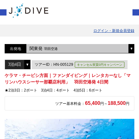
ログイン・新規会員登録
関東発
出発地
羽田空港
ツアーID：HN-005129
キャンセル実質0円キャンペーン
ケラマ・チービシ方面｜ファンダイビング｜レンタカーなし「マ
リンハウスシーサー那覇店利用」 羽田空港発 4日間
★2泊3日：2ボート 3泊4日：4ボート 4泊5日：6ボート
65,400
188,500
ツアー基本料金：
円～
円