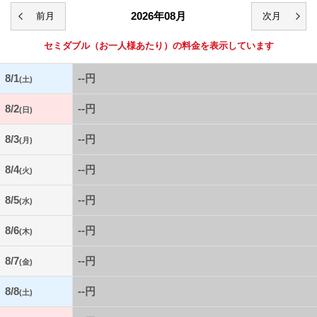
2026年08月
セミダブル
（お一人様あたり）の料金を表示しています
8/1
--円
(土)
8/2
--円
(日)
8/3
--円
(月)
8/4
--円
(火)
8/5
--円
(水)
8/6
--円
(木)
8/7
--円
(金)
8/8
--円
(土)