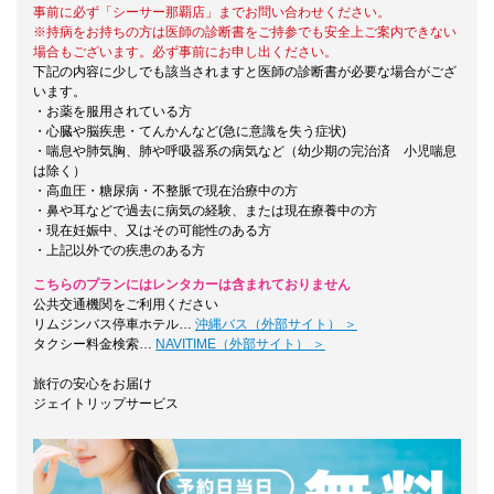
事前に必ず「シーサー那覇店」までお問い合わせください。
※持病をお持ちの方は医師の診断書をご持参でも安全上ご案内できない
場合もございます。必ず事前にお申し出ください。
下記の内容に少しでも該当されますと医師の診断書が必要な場合がござ
います。
・お薬を服用されている方
・心臓や脳疾患・てんかんなど(急に意識を失う症状)
・喘息や肺気胸、肺や呼吸器系の病気など（幼少期の完治済 小児喘息
は除く）
・高血圧・糖尿病・不整脈で現在治療中の方
・鼻や耳などで過去に病気の経験、または現在療養中の方
・現在妊娠中、又はその可能性のある方
・上記以外での疾患のある方
こちらのプランにはレンタカーは含まれておりません
公共交通機関をご利用ください
リムジンバス停車ホテル…
沖縄バス（外部サイト） ＞
タクシー料金検索…
NAVITIME（外部サイト） ＞
旅行の安心をお届け
ジェイトリップサービス