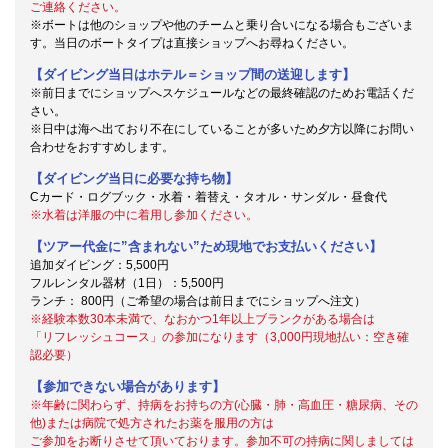
ご連絡ください。
※ボートは他のショップや他のチームと乗り合いになる場合もございま
す。当日のボートタイプは直接ショップへお尋ねください。
【ダイビング当日はホテル＝ショップ間の送迎します】
※前日までにショップへスケジュールなどの最終確認のためお電話くだ
さい。
※日中は海へ出ており不在にしていることが多いため夕方以降にお問い
合わせをおすすめします。
【ダイビング当日に必要な持ち物】
Cカード・ログブック・水着・着替え・タオル・サンダル・昼食代
※水着は洋服の中に着用し参加ください。
【ツアー代金に”含まれない”ため現地でお支払いください】
追加ダイビング：5,500円
フルレンタル器材（1日）：5,500円
ランチ： 800円（ご希望の場合は前日までにショップへ注文）
※経験本数30本未満で、なおかつ1年以上ブランクがある場合は
「リフレッシュコース」の参加になります（3,000円現地払い：空き確
認必要）
【参加できない場合があります】
※年齢に関わらず、持病をお持ちの方(心臓・肺・高血圧・糖尿病、その
他)または病院で処方されたお薬を服用の方は
ご参加をお断りさせて頂いております。参加不可の持病に関しましては