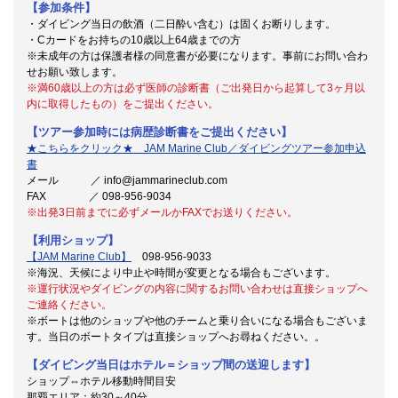
【参加条件】
・ダイビング当日の飲酒（二日酔い含む）は固くお断りします。
・Cカードをお持ちの10歳以上64歳までの方
※未成年の方は保護者様の同意書が必要になります。事前にお問い合わ
せお願い致します。
※満60歳以上の方は必ず医師の診断書（ご出発日から起算して3ヶ月以
内に取得したもの）をご提出ください。
【ツアー参加時には病歴診断書をご提出ください】
★こちらをクリック★ JAM Marine Club／ダイビングツアー参加申込
書
メール ／ info@jammarineclub.com
FAX ／ 098-956-9034
※出発3日前までに必ずメールかFAXでお送りください。
【利用ショップ】
【JAM Marine Club】
098-956-9033
※海況、天候により中止や時間が変更となる場合もございます。
※運行状況やダイビングの内容に関するお問い合わせは直接ショップへ
ご連絡ください。
※ボートは他のショップや他のチームと乗り合いになる場合もございま
す。当日のボートタイプは直接ショップへお尋ねください。。
【ダイビング当日はホテル＝ショップ間の送迎します】
ショップ⇔ホテル移動時間目安
那覇エリア：約30～40分