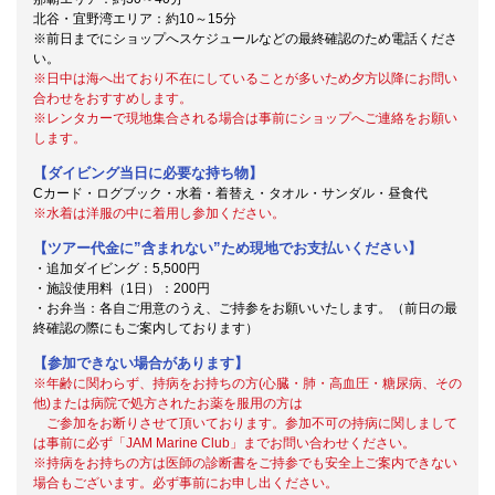
北谷・宜野湾エリア：約10～15分
※前日までにショップへスケジュールなどの最終確認のため電話くださ
い。
※日中は海へ出ており不在にしていることが多いため夕方以降にお問い
合わせをおすすめします。
※レンタカーで現地集合される場合は事前にショップへご連絡をお願い
します。
【ダイビング当日に必要な持ち物】
Cカード・ログブック・水着・着替え・タオル・サンダル・昼食代
※水着は洋服の中に着用し参加ください。
【ツアー代金に”含まれない”ため現地でお支払いください】
・追加ダイビング：5,500円
・施設使用料（1日）：200円
・お弁当：各自ご用意のうえ、ご持参をお願いいたします。（前日の最
終確認の際にもご案内しております）
【参加できない場合があります】
※年齢に関わらず、持病をお持ちの方(心臓・肺・高血圧・糖尿病、その
他)または病院で処方されたお薬を服用の方は
ご参加をお断りさせて頂いております。参加不可の持病に関しまして
は事前に必ず「JAM Marine Club」までお問い合わせください。
※持病をお持ちの方は医師の診断書をご持参でも安全上ご案内できない
場合もございます。必ず事前にお申し出ください。