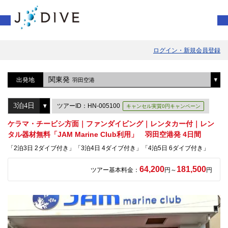
ログイン・新規会員登録
関東発
出発地
羽田空港
ツアーID：HN-005100
キャンセル実質0円キャンペーン
ケラマ・チービシ方面｜ファンダイビング｜レンタカー付｜レン
タル器材無料「JAM Marine Club利用」 羽田空港発 4日間
「2泊3日 2ダイブ付き」「3泊4日 4ダイブ付き」「4泊5日 6ダイブ付き」
64,200
181,500
ツアー基本料金：
円～
円