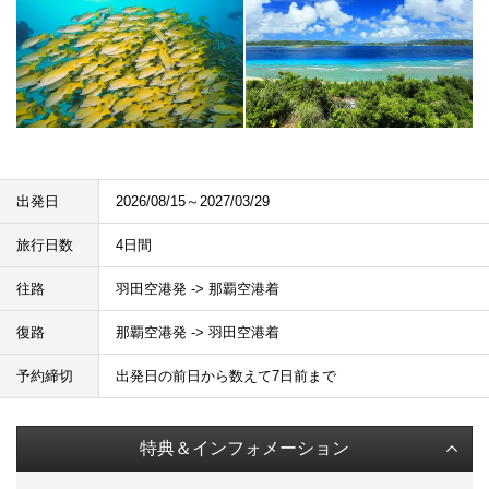
出発日
2026/08/15～2027/03/29
旅行日数
4日間
往路
羽田空港発 -> 那覇空港着
復路
那覇空港発 -> 羽田空港着
予約締切
出発日の前日から数えて7日前まで
特典＆インフォメーション