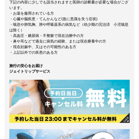
下記の内容に少しでも該当されますと医師の診断書が必要な場合がござ
います。
・お薬を服用されている方
・心臓や脳疾患・てんかんなど(急に意識を失う症状)
・喘息や肺気胸、肺や呼吸器系の病気など（幼少期の完治済 小児喘息
は除く）
・高血圧・糖尿病・不整脈で現在治療中の方
・鼻や耳などで過去に病気の経験、または現在療養中の方
・現在妊娠中、又はその可能性のある方
・上記以外での疾患のある方
旅行の安心をお届け
ジェイトリップサービス