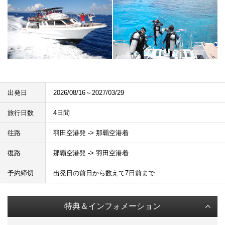
出発日
2026/08/16～2027/03/29
旅行日数
4日間
往路
羽田空港発 -> 那覇空港着
復路
那覇空港発 -> 羽田空港着
予約締切
出発日の前日から数えて7日前まで
特典＆インフォメーション