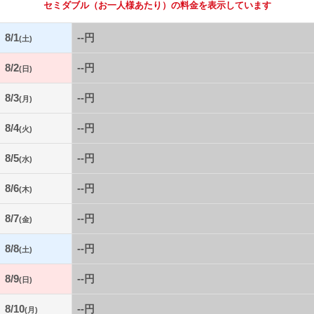
セミダブル
（お一人様あたり）の料金を表示しています
8/1
--円
(土)
8/2
--円
(日)
8/3
--円
(月)
8/4
--円
(火)
8/5
--円
(水)
8/6
--円
(木)
8/7
--円
(金)
8/8
--円
(土)
8/9
--円
(日)
8/10
--円
(月)