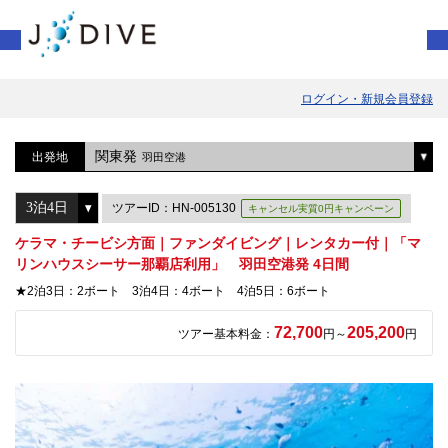
ログイン・新規会員登録
関東発
出発地
羽田空港
ツアーID：HN-005130
キャンセル実質0円キャンペーン
ケラマ・チービシ方面｜ファンダイビング｜レンタカー付｜「マ
リンハウスシーサー那覇店利用」 羽田空港発 4日間
★2泊3日：2ボート 3泊4日：4ボート 4泊5日：6ボート
72,700
205,200
ツアー基本料金：
円～
円