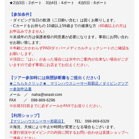
★2泊3日：2ボート 3泊4日：4ボート 4泊5日：6ボート
【参加条件】
・ダイビング当日の飲酒（二日酔い含む）は固くお断りします。
・Cカードをお持ちの 10歳以上59歳までの健康な方
（60歳以上の方は
お申込みできません）
※未成年の方は保護者様の同意書が必要になります。事前にお問い合わ
せお願い致します。
※年齢にかかわらずPADIダイバーメディカルチェックシートのご確認を
お願いします。
※項目に「はい」があった場合には水中のご案内が出来ない場合がござ
いますので必ず事前にお店までお伝えください。
【ツアー参加時には病歴診断書をご提出ください】
★こちらをクリック★ マリンハウスシーサー那覇店／ダイビングツア
ー参加申込書
メール ／ naha@seasir.com
FAX ／ 098-869-6296
※出発3日前までに必ずメールかFAXでお送りください。
【利用ショップ】
【マリンハウスシーサー那覇店】
TEL: 098-869-6329
※海況、天候により中止や時間が変更となる場合もございます。
※運行状況やダイビングの内容に関するお問い合わせは直接ショップへ
ご連絡ください。