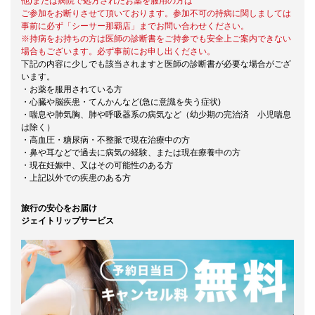
他)または病院で処方されたお薬を服用の方は
ご参加をお断りさせて頂いております。参加不可の持病に関しましては
事前に必ず「シーサー那覇店」までお問い合わせください。
※持病をお持ちの方は医師の診断書をご持参でも安全上ご案内できない
場合もございます。必ず事前にお申し出ください。
下記の内容に少しでも該当されますと医師の診断書が必要な場合がござ
います。
・お薬を服用されている方
・心臓や脳疾患・てんかんなど(急に意識を失う症状)
・喘息や肺気胸、肺や呼吸器系の病気など（幼少期の完治済 小児喘息
は除く）
・高血圧・糖尿病・不整脈で現在治療中の方
・鼻や耳などで過去に病気の経験、または現在療養中の方
・現在妊娠中、又はその可能性のある方
・上記以外での疾患のある方
旅行の安心をお届け
ジェイトリップサービス