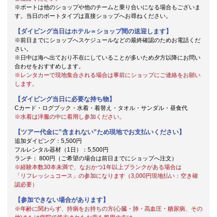
※ボートは他のショップや他のチームと乗り合いになる場合もございま
す。当日のボートタイプは直接ショップへお尋ねください。
【ダイビング当日はホテル＝ショップ間の送迎します】
※前日までにショップへスケジュールなどの最終確認のためお電話くだ
さい。
※日中は海へ出ており不在にしていることが多いため夕方以降にお問い
合わせをおすすめします。
※レンタカーで現地集合される場合は事前にショップにご連絡をお願い
します。
【ダイビング当日に必要な持ち物】
Cカード・ログブック・水着・着替え・タオル・サンダル・昼食代
※水着は洋服の中に着用し参加ください。
【ツアー代金に”含まれない”ため現地でお支払いください】
追加ダイビング：5,500円
フルレンタル器材（1日）：5,500円
ランチ： 800円（ご希望の場合は前日までにショップへ注文）
※経験本数30本未満で、なおかつ1年以上ブランクがある場合は
「リフレッシュコース」の参加になります（3,000円現地払い：空き確
認必要）
【参加できない場合があります】
※年齢に関わらず、持病をお持ちの方(心臓・肺・高血圧・糖尿病、その