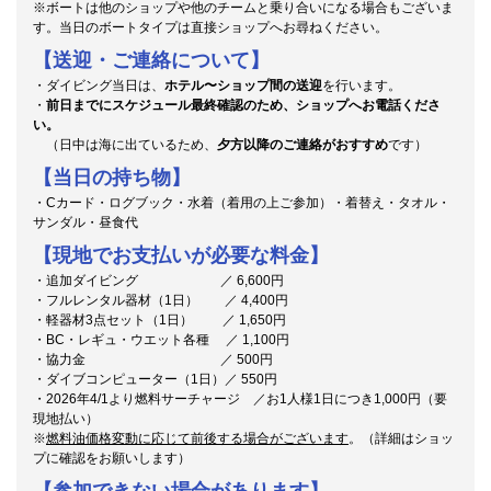
※ボートは他のショップや他のチームと乗り合いになる場合もございま
す。当日のボートタイプは直接ショップへお尋ねください。
【送迎・ご連絡について】
・ダイビング当日は、
ホテル〜ショップ間の送迎
を行います。
・
前日までにスケジュール最終確認のため、ショップへお電話くださ
い。
（日中は海に出ているため、
夕方以降のご連絡がおすすめ
です）
【当日の持ち物】
・Cカード・ログブック・水着（着用の上ご参加）・着替え・タオル・
サンダル・昼食代
【現地でお支払いが必要な料金】
・追加ダイビング ／ 6,600円
・フルレンタル器材（1日） ／ 4,400円
・軽器材3点セット（1日） ／ 1,650円
・BC・レギュ・ウエット各種 ／ 1,100円
・協力金 ／ 500円
・ダイブコンピューター（1日）／ 550円
・2026年4/1より燃料サーチャージ ／お1人様1日につき1,000円（要
現地払い）
※
燃料油価格変動に応じて前後する場合がございます
。（詳細はショッ
プに確認をお願いします）
【参加できない場合があります】