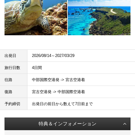
出発日
2026/08/14～2027/03/29
旅行日数
4日間
往路
中部国際空港発 -> 宮古空港着
復路
宮古空港発 -> 中部国際空港着
予約締切
出発日の前日から数えて7日前まで
特典＆インフォメーション