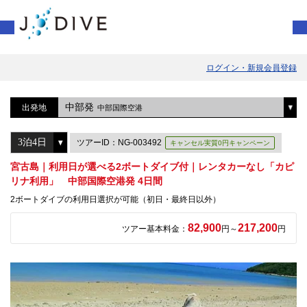
ログイン・新規会員登録
中部発
出発地
中部国際空港
ツアーID：NG-003492
キャンセル実質0円キャンペーン
宮古島｜利用日が選べる2ボートダイブ付｜レンタカーなし「カピ
リナ利用」 中部国際空港発 4日間
2ボートダイブの利用日選択が可能（初日・最終日以外）
82,900
217,200
ツアー基本料金：
円～
円