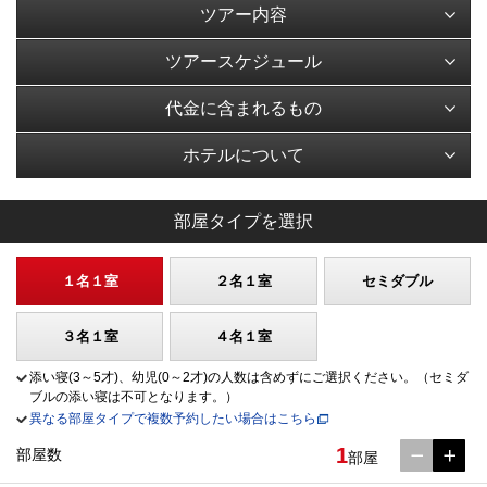
ツアー内容
ツアースケジュール
代金に含まれるもの
ホテルについて
部屋タイプを選択
１名１室
２名１室
セミダブル
３名１室
４名１室
添い寝(3～5才)、幼児(0～2才)の人数は含めずにご選択ください。（セミダ
ブルの添い寝は不可となります。）
異なる部屋タイプで複数予約したい場合はこちら
1
部屋数
部屋