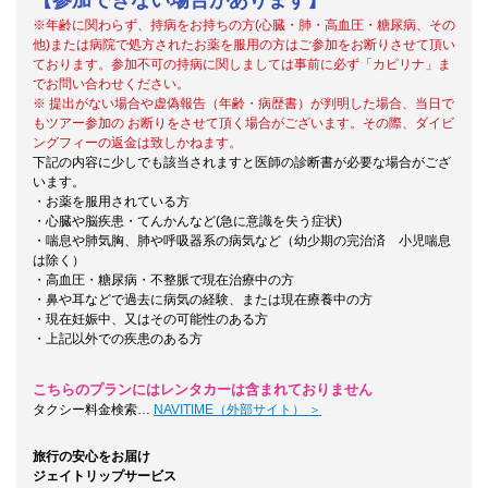
※年齢に関わらず、持病をお持ちの方(心臓・肺・高血圧・糖尿病、その
他)または病院で処方されたお薬を服用の方はご参加をお断りさせて頂い
ております。参加不可の持病に関しましては事前に必ず「カピリナ」ま
でお問い合わせください。
※
提出がない場合や虚偽報告（年齢・病歴書）が判明した場合、当日で
もツアー参加の お断りをさせて頂く場合がございます。その際、ダイビ
ングフィーの返金は致しかねます。
下記の内容に少しでも該当されますと医師の診断書が必要な場合がござ
います。
・お薬を服用されている方
・心臓や脳疾患・てんかんなど(急に意識を失う症状)
・喘息や肺気胸、肺や呼吸器系の病気など（幼少期の完治済 小児喘息
は除く）
・高血圧・糖尿病・不整脈で現在治療中の方
・鼻や耳などで過去に病気の経験、または現在療養中の方
・現在妊娠中、又はその可能性のある方
・上記以外での疾患のある方
こちらのプランにはレンタカーは含まれておりません
タクシー料金検索…
NAVITIME（外部サイト） ＞
旅行の安心をお届け
ジェイトリップサービス