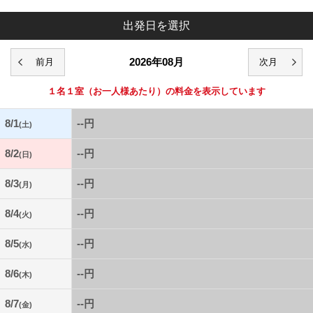
出発日を選択
2026年08月
１名１室
（お一人様あたり）の料金を表示しています
8/1
--円
(土)
8/2
--円
(日)
8/3
--円
(月)
8/4
--円
(火)
8/5
--円
(水)
8/6
--円
(木)
8/7
--円
(金)