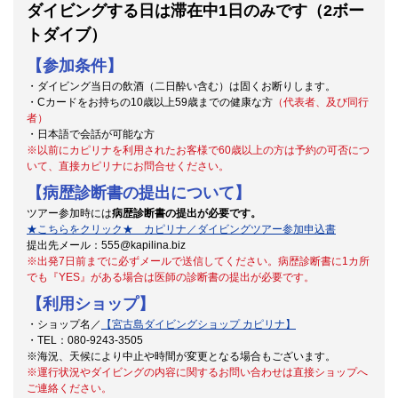
ダイビングする日は滞在中1日のみです（2ボー
トダイブ）
【参加条件】
・ダイビング当日の飲酒（二日酔い含む）は固くお断りします。
・Cカードをお持ちの10歳以上59歳までの健康な方
（代表者、及び同行
者）
・日本語で会話が可能な方
※
以前にカピリナを利用されたお客様で60歳以上の方は予約の可否につ
いて、直接カピリナにお問合せください。
【病歴診断書の提出について】
ツアー参加時には
病歴診断書の提出が必要です。
★こちらをクリック★ カピリナ／ダイビングツアー参加申込書
提出先メール：555@kapilina.biz
※出発7日前までに必ずメールで送信してください。
病歴診断書に1カ所
でも『YES』がある場合は医師の診断書の提出が必要です。
【利用ショップ】
・ショップ名／
【宮古島ダイビングショップ カピリナ】
・TEL：080-9243-3505
※海況、天候により中止や時間が変更となる場合もございます。
※運行状況やダイビングの内容に関するお問い合わせは直接ショップへ
ご連絡ください。