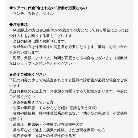
◆ツアーに代金"含まれない"持参が必要なもの
・ランチ、着替え、タオル
◆注意事項
・60歳以上の方は参加条件が59歳までの方となっており場合によっては
受け入れをお断りする事もございます。
・当日の飲酒は固くお断りします。
・未成年の方は保護者様の同意書が必要になります。事前にお問い合わ
せお願い致します。
・海況、天候により中止、時間が変更となる場合もございます（運航状
況はショップへお問い合わせください）
★必ずご確認ください
下記の内容に少しでも該当されますと医師の診断書が必要な場合がござ
います。
又はお客様の安全上コース参加をお断りする可能性があります。事前に
ご相談ください。
・お薬を服用されている方
・心臓や脳疾患・てんかんなど(急に意識を失う症状)
・喘息や肺気胸、肺や呼吸器系の病気など（幼少期の完治済 小児喘息
は除く）
・高血圧・糖尿病・不整脈で現在治療中の方
・鼻や耳などで過去に病気の経験、または現在療養中の方
・現在妊娠中、又はその可能性のある方