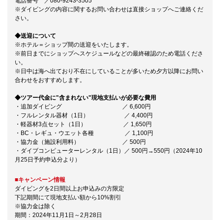
電話番号 ／080-9243-3505
※ダイビングの内容に関するお問い合わせは直接ショップへご連絡くだ
さい。
◆送迎について
※ホテル＝ショップ間の送迎をいたします。
※前日までにショップへスケジュールなどの最終確認のため電話くださ
い。
※日中は海へ出ており不在にしていることが多いため夕方以降にお問い
合わせをおすすめします。
◆ツアー代金に"含まれない"現地支払いが必要な費用
・追加ダイビング ／ 6,600円
・フルレンタル器材（1日） ／ 4,400円
・軽器材3点セット（1日） ／ 1,650円
・BC・レギュ・ウエット各種 ／ 1,100円
・協力金（施設利用料） ／ 500円
・ダイブコンピューターレンタル（1日）／ 500円→550円（2024年10
月25日予約申込分より）
■キャンペーン情報
ダイビングを2日間以上お申込みの方限定
下記期間にて現地支払い額から10%割引
※協力金は除く
期間：2024年11月1日～2月28日