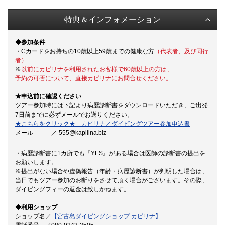
特典＆インフォメーション
◆参加条件
・Cカードをお持ちの10歳以上59歳までの健康な方
（代表者、及び同行
者）
※
以前にカピリナを利用されたお客様で60歳以上の方は、
予約の可否について、直接カピリナにお問合せください。
★申込前に確認ください
ツアー参加時には下記より病歴診断書をダウンロードいただき、ご出発
7日前までに必ずメールでお送りください。
★こちらをクリック★ カピリナ／ダイビングツアー参加申込書
メール ／ 555@kapilina.biz
・病歴診断書に1カ所でも『YES』がある場合は医師の診断書の提出を
お願いします。
※提出がない場合や虚偽報告（年齢・病歴診断書）が判明した場合は、
当日でもツアー参加のお断りをさせて頂く場合がございます。その際、
ダイビングフィーの返金は致しかねます。
◆利用ショップ
ショップ名／
【宮古島ダイビングショップ カピリナ】