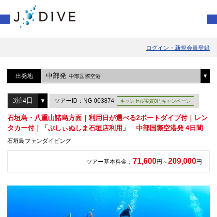
ログイン・新規会員登録
中部発
出発地
中部国際空港
ツアーID：NG-003874
キャンセル実質0円キャンペーン
石垣島・八重山諸島方面｜利用日が選べる2ボートダイブ付｜レン
タカー付｜「ぷしぃぬしま石垣店利用」 中部国際空港発 4日間
石垣島ファンダイビング
71,600
209,000
ツアー基本料金：
円～
円