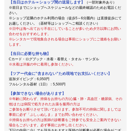
【当日はホテル＝ショップ間の送迎します】
（一部対象外あり）
※前日までにショップへスケジュールなどの最終確認のためお電話くだ
さい。
※ショップ近隣のホテル利用の場合（徒歩5～6分圏内）は直接徒歩にて
お越しください。（器材等はショップへご相談ください）
※日中は海へ出ており不在にしていることが多いため夕方以降にお問い
合わせをおすすめします。
※レンタカーで現地集合される場合は事前にショップにご連絡をお願い
します。
【当日に必要な持ち物】
Cカード・ログブック・水着・着替え・タオル・サンダル
※水着は洋服の中に着用し参加ください。
【ツアー代金に”含まれない”ため現地でお支払いください】
追加ダイビング：6,050円
フルレンタル器材（1日）：5,500円
【参加できない場合があります】
※年齢に関わらず、持病をお持ちの方(心臓・肺・高血圧・糖尿病、その
他)または病院で処方されたお薬を服用の方は
ご参加をお断りさせて頂いております。参加不可の持病に関しましては
事前に必ず「ぷしぃぬしま」までお問い合わせください。
※持病をお持ちの方は医師の診断書をご持参でも安全上ご案内できない
場合もございます。必ず事前にお申し出ください。
下記の内容に少しでも該当されますと医師の診断書が必要な場合がござ