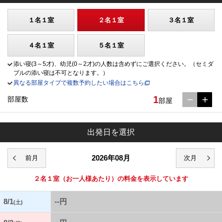
１名１室
２名１室
３名１室
４名１室
５名１室
添い寝(3～5才)、幼児(0～2才)の人数は含めずにご選択ください。（セミダ
ブルの添い寝は不可となります。）
異なる部屋タイプで複数予約したい場合はこちら
1
部屋数
部屋
出発日を選択
2026年08月
２名１室
（お一人様あたり）の料金を表示しています
8/1
--円
(土)