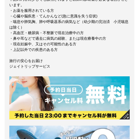
います。
・お薬を服用されている方
・心臓や脳疾患・てんかんなど(急に意識を失う症状)
・喘息や肺気胸、肺や呼吸器系の病気など（幼少期の完治済 小児喘息
は除く）
・高血圧・糖尿病・不整脈で現在治療中の方
・鼻や耳などで過去に病気の経験、または現在療養中の方
・現在妊娠中、又はその可能性のある方
・上記以外での疾患のある方
旅行の安心をお届け
ジェイトリップサービス