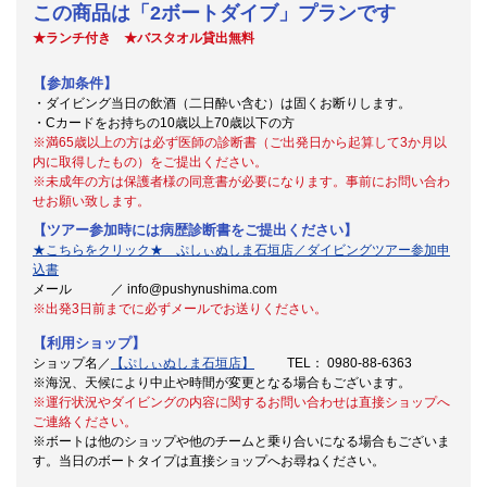
この商品は「2ボートダイブ」プランです
★ランチ付き ★バスタオル貸出無料
【参加条件】
・ダイビング当日の飲酒（二日酔い含む）は固くお断りします。
・Cカードをお持ちの10歳以上70歳以下の方
※満65歳以上の方は必ず医師の診断書（ご出発日から起算して3か月以
内に取得したもの）をご提出ください。
※
未成年の方は保護者様の同意書が必要になります。事前にお問い合わ
せお願い致します。
【ツアー参加時には病歴診断書をご提出ください】
★こちらをクリック★ ぷしぃぬしま石垣店／ダイビングツアー参加申
込書
メール ／ info@pushynushima.com
※出発3日前までに必ずメールでお送りください。
【利用ショップ】
ショップ名／
【ぷしぃぬしま石垣店】
TEL： 0980-88-6363
※海況、天候により中止や時間が変更となる場合もございます。
※運行状況やダイビングの内容に関するお問い合わせは直接ショップへ
ご連絡ください。
※ボートは他のショップや他のチームと乗り合いになる場合もございま
す。当日のボートタイプは直接ショップへお尋ねください。