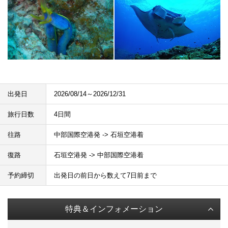
出発日
2026/08/14～2026/12/31
旅行日数
4日間
往路
中部国際空港発 -> 石垣空港着
復路
石垣空港発 -> 中部国際空港着
予約締切
出発日の前日から数えて7日前まで
特典＆インフォメーション