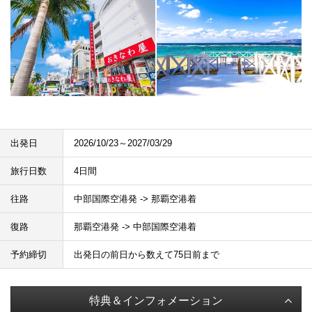
出発日
2026/10/23～2027/03/29
旅行日数
4日間
往路
中部国際空港発 -> 那覇空港着
復路
那覇空港発 -> 中部国際空港着
予約締切
出発日の前日から数えて75日前まで
特典＆インフォメーション