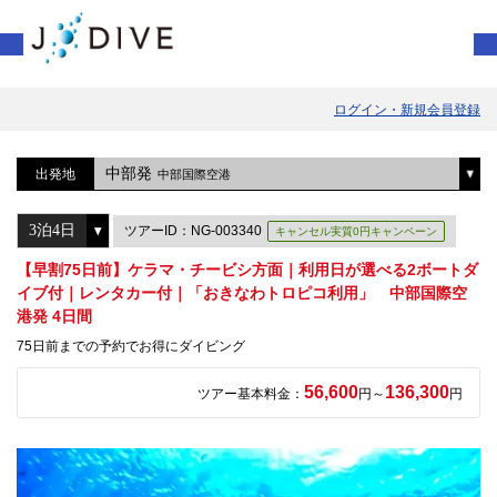
ログイン・新規会員登録
中部発
出発地
中部国際空港
ツアーID：NG-003340
キャンセル実質0円キャンペーン
【早割75日前】ケラマ・チービシ方面｜利用日が選べる2ボートダ
イブ付｜レンタカー付｜「おきなわトロピコ利用」 中部国際空
港発 4日間
75日前までの予約でお得にダイビング
56,600
136,300
ツアー基本料金：
円～
円