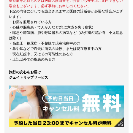
※持病をお持ちの方は医師の診断書をご持参でも安全上ご案内できない
場合もございます。必ず事前にお申し出ください。
下記の内容に少しでも該当されますと医師の診断書が必要な場合がござ
います。
・お薬を服用されている方
・心臓や脳疾患・てんかんなど(急に意識を失う症状)
・喘息や肺気胸、肺や呼吸器系の病気など（幼少期の完治済 小児喘息
は除く）
・高血圧・糖尿病・不整脈で現在治療中の方
・鼻や耳などで過去に病気の経験、または現在療養中の方
・現在妊娠中、又はその可能性のある方
・上記以外での疾患のある方
旅行の安心をお届け
ジェイトリップサービス