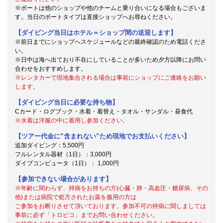
※ボートは他のショップや他のチームと乗り合いになる場合もございま
す。当日のボートタイプは直接ショップへお尋ねください。
【ダイビング当日はホテル＝ショップ間の送迎します】
※前日までにショップへスケジュールなどの最終確認のため電話くださ
い。
※日中は海へ出ており不在にしていることが多いため夕方以降にお問い
合わせをおすすめします。
※レンタカーで現地集合される場合は事前にショップにご連絡をお願い
します。
【ダイビング当日に必要な持ち物】
Cカード・ログブック・水着・着替え・タオル・サンダル・昼食代
※水着は洋服の中に着用し参加ください。
【ツアー代金に”含まれない”ため現地でお支払いください】
追加ダイビング：5,500円
フルレンタル器材（1日）：3,000円
ダイブコンピュータ（1日）： 1,000円
【参加できない場合があります】
※年齢に関わらず、持病をお持ちの方(心臓・肺・高血圧・糖尿病、その
他)または病院で処方されたお薬を服用の方は
ご参加をお断りさせて頂いております。参加不可の持病に関しましては
事前に必ず「トロピコ」までお問い合わせください。