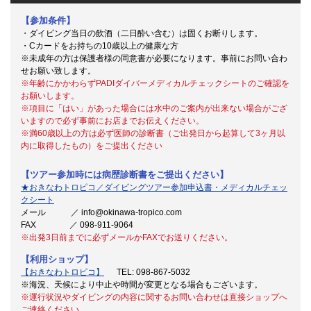
【参加条件】
・ダイビング当日の飲酒（二日酔い含む）は固くお断りします。
・Cカードをお持ちの10歳以上の健康な方
※未成年の方は保護者様の同意書が必要になります。事前にお問い合わ
せお願い致します。
※
年齢にかかわらずPADIダイバーメディカルチェックシートのご確認を
お願いします。
※項目に「はい」があった場合には水中のご案内が出来ない場合がござ
いますので必ず事前にお店までお伝えください。
※満60歳以上の方は必ず医師の診断書（ご出発日から起算して3ヶ月以
内に取得したもの）をご提出ください
【ツアー参加時には病歴診断書をご提出ください】
★おきなわトロピコ／ダイビングツアー参加申込書・メディカルチェッ
クシート
メール ／ info@okinawa-tropico.com
FAX ／ 098-911-9064
※出発3日前までに必ずメールかFAXでお送りください。
【利用ショップ】
【おきなわトロピコ】
TEL: 098-867-5032
※海況、天候により中止や時間が変更となる場合もございます。
※運行状況やダイビングの内容に関するお問い合わせは直接ショップへ
ご連絡ください。