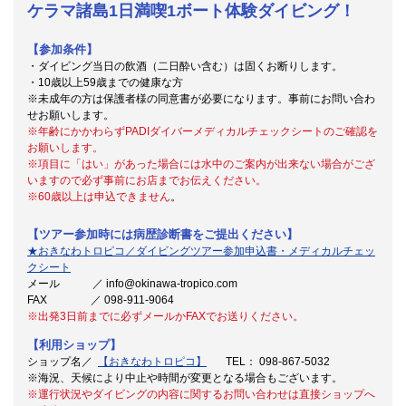
ケラマ諸島1日満喫1ボート体験ダイビング！
【参加条件】
・ダイビング当日の飲酒（二日酔い含む）は固くお断りします。
・10歳以上59歳までの健康な方
※未成年の方は保護者様の同意書が必要になります。事前にお問い合わ
せお願いします。
※年齢にかかわらずPADIダイバーメディカルチェックシートのご確認を
お願いします。
※項目に「はい」があった場合には水中のご案内が出来ない場合がござ
いますので必ず事前にお店までお伝えください。
※60歳以上は申込できません
。
【ツアー参加時には病歴診断書をご提出ください】
★おきなわトロピコ／ダイビングツアー参加申込書・メディカルチェッ
クシート
メール ／ info@okinawa-tropico.com
FAX ／ 098-911-9064
※出発3日前までに必ずメールかFAXでお送りください。
【利用ショップ】
ショップ名／
【おきなわトロピコ】
TEL： 098-867-5032
※海況、天候により中止や時間が変更となる場合もございます。
※運行状況やダイビングの内容に関するお問い合わせは直接ショップへ