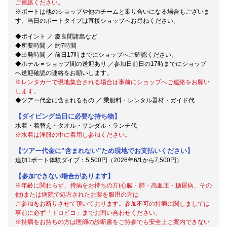
ご連絡ください。
※ボートは他のショップや他のチームと乗り合いになる場合もございま
す。当日のボートタイプは直接ショップへお尋ねください。
◆ポイント ／ 慶良間諸島など
◆所要時間 ／ 約7時間
◆出発時間 ／ 前日17時までにショップへご確認ください。
◆ホテル＝ショップ間の送迎あり ／参加日前日の17時までにショップ
へ送迎確認の連絡をお願いします。
※レンタカーで現地集合される場合は事前にショップへご連絡をお願い
します。
◆ツアー代金に含まれるもの ／ 乗船料・レンタル器材・ガイド代
【ダイビング当日に必要な持ち物】
水着・着替え・タオル・サンダル・ランチ代
※水着は洋服の中に着用し参加ください。
【ツアー代金に”含まれない”ため現地でお支払いください】
追加1ボート体験ダイブ：5,500円（2026年6/1から7,500円）
【参加できない場合があります】
※年齢に関わらず、持病をお持ちの方(心臓・肺・高血圧・糖尿病、その
他)または病院で処方されたお薬を服用の方は
ご参加をお断りさせて頂いております。参加不可の持病に関しましては
事前に必ず「トロピコ」までお問い合わせください。
※持病をお持ちの方は医師の診断書をご持参でも安全上ご案内できない