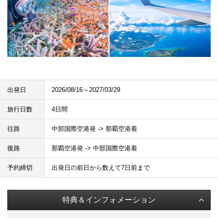
出発日
2026/08/16～2027/03/29
旅行日数
4日間
往路
中部国際空港発 -> 那覇空港着
復路
那覇空港発 -> 中部国際空港着
予約締切
出発日の前日から数えて7日前まで
特典＆インフォメーション