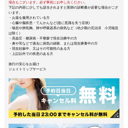
場合もございます。必ず事前にお申し出ください。
下記の内容に少しでも該当されますと医師の診断書が必要な場合がござ
います。
・お薬を服用されている方
・心臓や脳疾患・てんかんなど(急に意識を失う症状)
・喘息や肺気胸、肺や呼吸器系の病気など（幼少期の完治済 小児喘息
は除く）
・高血圧・糖尿病・不整脈で現在治療中の方
・鼻や耳などで過去に病気の経験、または現在療養中の方
・現在妊娠中、又はその可能性のある方
・上記以外での疾患のある方
旅行の安心をお届け
ジェイトリップサービス