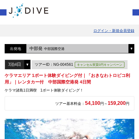
ログイン・新規会員登録
中部発
出発地
中部国際空港
ツアーID：NG-004561
キャンセル実質0円キャンペーン
ケラマエリア 1ボート体験ダイビング付｜「おきなわトロピコ利
用」｜レンタカー付 中部国際空港発 4日間
ケラマ諸島1日満喫 1ボート体験ダイビング！
54,100
159,200
ツアー基本料金：
円～
円