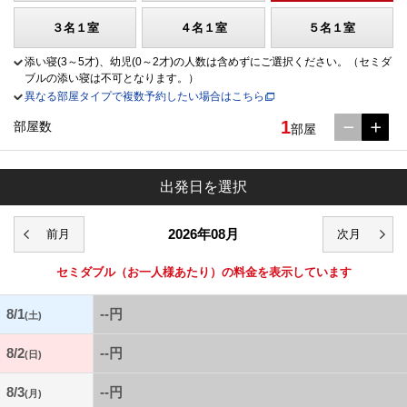
３名１室
４名１室
５名１室
添い寝(3～5才)、幼児(0～2才)の人数は含めずにご選択ください。（セミダ
ブルの添い寝は不可となります。）
異なる部屋タイプで複数予約したい場合はこちら
1
部屋数
部屋
出発日を選択
2026年08月
セミダブル
（お一人様あたり）の料金を表示しています
8/1
--円
(土)
8/2
--円
(日)
8/3
--円
(月)