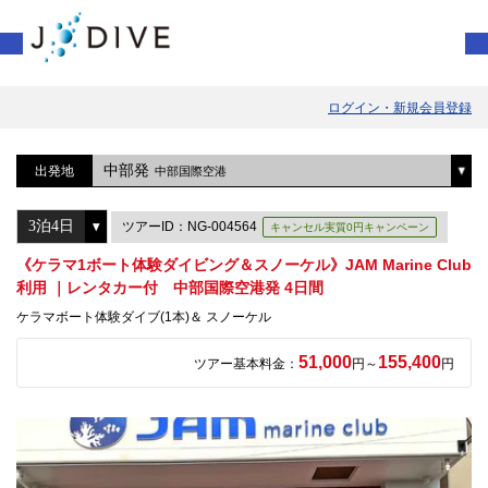
ログイン・新規会員登録
中部発
出発地
中部国際空港
ツアーID：NG-004564
キャンセル実質0円キャンペーン
《ケラマ1ボート体験ダイビング＆スノーケル》JAM Marine Club
利用 ｜レンタカー付 中部国際空港発 4日間
ケラマボート体験ダイブ(1本)＆ スノーケル
51,000
155,400
ツアー基本料金：
円～
円