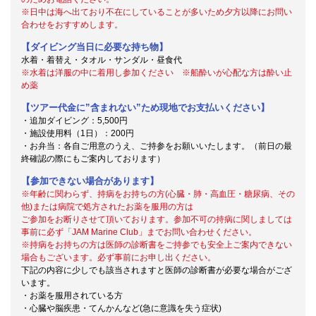
※日中は海へ出ており不在にしていることが多いため夕方以降にお問い
合わせをおすすめします。
【ダイビング当日に必要な持ち物】
水着・着替え・タオル・サンダル・昼食代
※水着は洋服の中に着用し参加ください ※船酔いが心配な方は酔い止
め薬
【ツアー代金に”含まれない”ため現地でお支払いください】
・追加ダイビング：5,500円
・施設使用料（1日）：200円
・お弁当：各自ご用意のうえ、ご持参をお願いいたします。（前日の最
終確認の際にもご案内しております）
【参加できない場合があります】
※年齢に関わらず、持病をお持ちの方(心臓・肺・高血圧・糖尿病、その
他)または病院で処方されたお薬を服用の方は
ご参加をお断りさせて頂いております。参加不可の持病に関しましては
事前に必ず「JAM Marine Club」までお問い合わせください。
※持病をお持ちの方は医師の診断書をご持参でも安全上ご案内できない
場合もございます。必ず事前にお申し出ください。
下記の内容に少しでも該当されますと医師の診断書が必要な場合がござ
います。
・お薬を服用されている方
・心臓や脳疾患・てんかんなど(急に意識を失う症状)