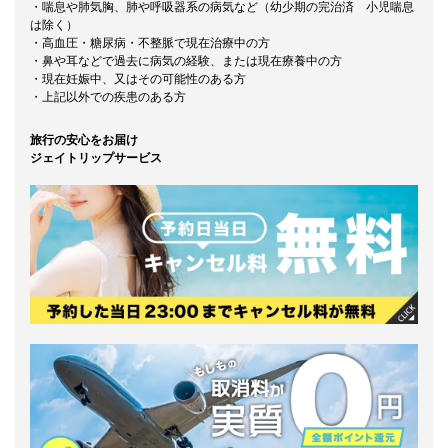
・喘息や肺気胸、肺や呼吸器系の病気など（幼少期の完治済 小児喘息
は除く）
・高血圧・糖尿病・不整脈で現在治療中の方
・鼻や耳などで過去に病気の経験、または現在療養中の方
・現在妊娠中、又はその可能性のある方
・上記以外での疾患のある方
旅行の安心をお届け
ジェイトリップサービス