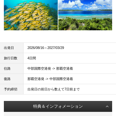
出発日
2026/08/16～2027/03/29
旅行日数
4日間
往路
中部国際空港発 -> 那覇空港着
復路
那覇空港発 -> 中部国際空港着
予約締切
出発日の前日から数えて7日前まで
特典＆インフォメーション