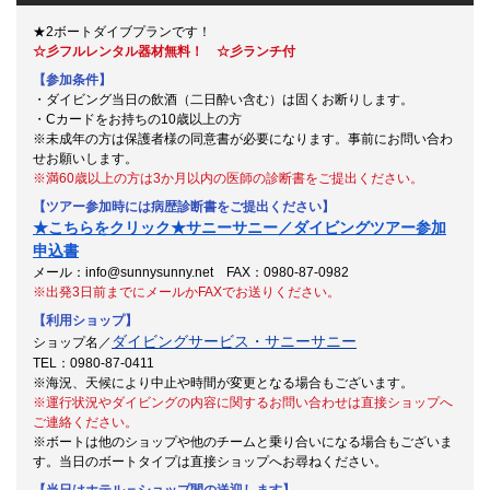
★2ボートダイブプランです！
☆彡フルレンタル器材無料！ ☆彡ランチ付
【参加条件】
・ダイビング当日の飲酒（二日酔い含む）は固くお断りします。
・Cカードをお持ちの10歳以上の方
※未成年の方は保護者様の同意書が必要になります。事前にお問い合わ
せお願いします。
※満60歳以上の方は3か月以内の医師の診断書をご提出ください。
【ツアー参加時には病歴診断書をご提出ください】
★こちらをクリック★サニーサニー／ダイビングツアー参加
申込書
メール：info@sunnysunny.net FAX：0980-87-0982
※出発3日前までにメールかFAXでお送りください。
【利用ショップ】
ダイビングサービス・サニーサニー
ショップ名／
TEL：0980-87-0411
※海況、天候により中止や時間が変更となる場合もございます。
※運行状況やダイビングの内容に関するお問い合わせは直接ショップへ
ご連絡ください。
※ボートは他のショップや他のチームと乗り合いになる場合もございま
す。当日のボートタイプは直接ショップへお尋ねください。
【当日はホテル＝ショップ間の送迎します】