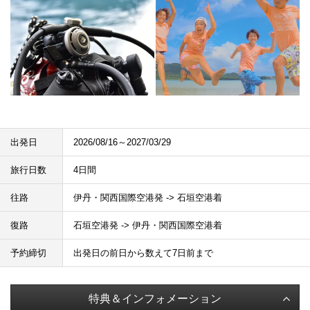
出発日
2026/08/16～2027/03/29
旅行日数
4日間
往路
伊丹・関西国際空港発 -> 石垣空港着
復路
石垣空港発 -> 伊丹・関西国際空港着
予約締切
出発日の前日から数えて7日前まで
特典＆インフォメーション