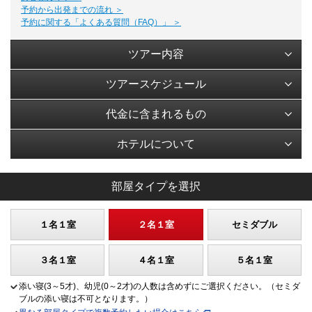
予約から出発までの流れ ＞
予約に関する「よくある質問（FAQ）」 ＞
ツアー内容
ツアースケジュール
代金に含まれるもの
ホテルについて
部屋タイプを選択
１名１室
２名１室
セミダブル
３名１室
４名１室
５名１室
添い寝(3～5才)、幼児(0～2才)の人数は含めずにご選択ください。（セミダ
ブルの添い寝は不可となります。）