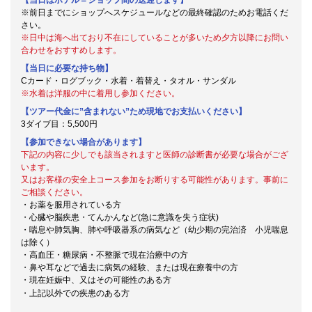
※前日までにショップへスケジュールなどの最終確認のためお電話くだ
さい。
※日中は海へ出ており不在にしていることが多いため夕方以降にお問い
合わせをおすすめします。
【当日に必要な持ち物】
Cカード・ログブック・水着・着替え・タオル・サンダル
※水着は洋服の中に着用し参加ください。
【ツアー代金に”含まれない”ため現地でお支払いください】
3ダイブ目：5,500円
【参加できない場合があります】
下記の内容に少しでも該当されますと医師の診断書が必要な場合がござ
います。
又はお客様の安全上コース参加をお断りする可能性があります。事前に
ご相談ください。
・お薬を服用されている方
・心臓や脳疾患・てんかんなど(急に意識を失う症状)
・喘息や肺気胸、肺や呼吸器系の病気など（幼少期の完治済 小児喘息
は除く）
・高血圧・糖尿病・不整脈で現在治療中の方
・鼻や耳などで過去に病気の経験、または現在療養中の方
・現在妊娠中、又はその可能性のある方
・上記以外での疾患のある方