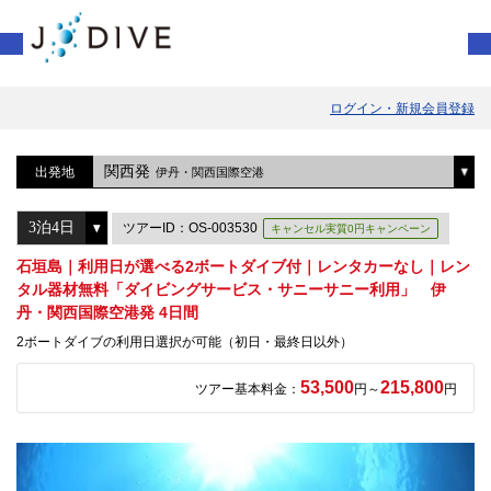
ログイン・新規会員登録
関西発
出発地
伊丹・関西国際空港
ツアーID：OS-003530
キャンセル実質0円キャンペーン
石垣島｜利用日が選べる2ボートダイブ付｜レンタカーなし｜レン
タル器材無料「ダイビングサービス・サニーサニー利用」 伊
丹・関西国際空港発 4日間
2ボートダイブの利用日選択が可能（初日・最終日以外）
53,500
215,800
ツアー基本料金：
円～
円