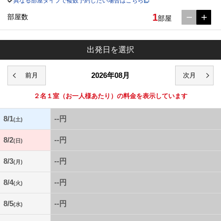
異なる部屋タイプで複数予約したい場合はこちら
1
部屋数
部屋
出発日を選択
2026年08月
２名１室
（お一人様あたり）の料金を表示しています
8/1
--円
(土)
8/2
--円
(日)
8/3
--円
(月)
8/4
--円
(火)
8/5
--円
(水)