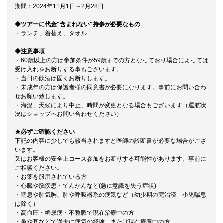
期間：2024年11月1日～2月28日
◆ツアーに代金"含まれない"持参が必要なもの
・ランチ、着替え、タオル
◆注意事項
・60歳以上の方は参加条件が59歳までの方となっており場合によっては
受け入れをお断りする事もございます。
・当日の飲酒は固くお断りします。
・未成年の方は保護者様の同意書が必要になります。事前にお問い合わ
せお願い致します。
・海況、天候により中止、時間が変更となる場合もございます（運航状
況はショップへお問い合わせください）
★必ずご確認ください
下記の内容に少しでも該当されますと医師の診断書が必要な場合がござ
います。
又はお客様の安全上コース参加をお断りする可能性があります。事前に
ご相談ください。
・お薬を服用されている方
・心臓や脳疾患・てんかんなど(急に意識を失う症状)
・喘息や肺気胸、肺や呼吸器系の病気など（幼少期の完治済 小児喘息
は除く）
・高血圧・糖尿病・不整脈で現在治療中の方
・鼻や耳などで過去に病気の経験、または現在療養中の方