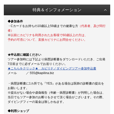
特典＆インフォメーション
◆参加条件
・Cカードをお持ちの10歳以上59歳までの健康な方
（代表者、及び同行
者）
※
以前にカピリナを利用されたお客様で60歳以上の方は、
予約の可否について、直接カピリナにお問合せください。
★申込前に確認ください
ツアー参加時には下記より病歴診断書をダウンロードいただき、ご出発
7日前までに必ずメールでお送りください。
★こちらをクリック★ カピリナ／ダイビングツアー参加申込書
メール ／ 555@kapilina.biz
・病歴診断書に1カ所でも『YES』がある場合は医師の診断書の提出を
お願いします。
※提出がない場合や虚偽報告（年齢・病歴診断書）が判明した場合は、
当日でもツアー参加のお断りをさせて頂く場合がございます。その際、
ダイビングフィーの返金は致しかねます。
◆利用ショップ