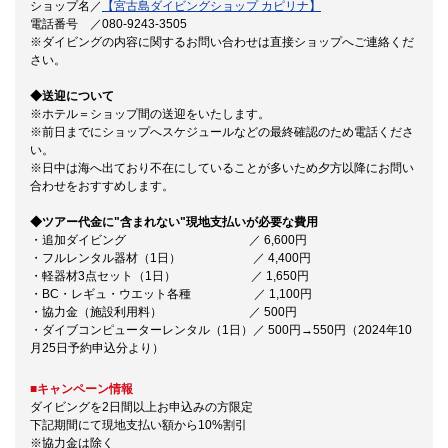
ショップ名／
【宮古島ダイビングショップ カピリナ】
電話番号 ／080-9243-3505
※ダイビングの内容に関するお問い合わせは直接ショップへご連絡くだ
さい。
◆送迎について
※ホテル＝ショップ間の送迎をいたします。
※前日までにショップへスケジュールなどの最終確認のため電話くださ
い。
※日中は海へ出ており不在にしていることが多いため夕方以降にお問い
合わせをおすすめします。
◆ツアー代金に"含まれない"現地支払いが必要な費用
・追加ダイビング ／ 6,600円
・フルレンタル器材（1日） ／ 4,400円
・軽器材3点セット（1日） ／ 1,650円
・BC・レギュ・ウエット各種 ／ 1,100円
・協力金（施設利用料） ／ 500円
・ダイブコンピューターレンタル（1日）／ 500円→550円（2024年10
月25日予約申込分より）
■キャンペーン情報
ダイビングを2日間以上お申込みの方限定
下記期間にて現地支払い額から10%割引
※協力金は除く