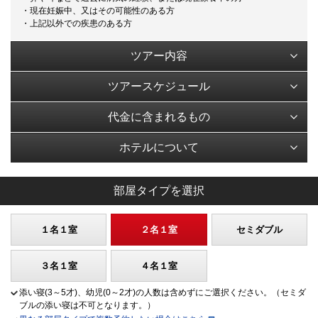
・現在妊娠中、又はその可能性のある方
・上記以外での疾患のある方
ツアー内容
ツアースケジュール
代金に含まれるもの
ホテルについて
部屋タイプを選択
１名１室
２名１室
セミダブル
３名１室
４名１室
添い寝(3～5才)、幼児(0～2才)の人数は含めずにご選択ください。（セミダ
ブルの添い寝は不可となります。）