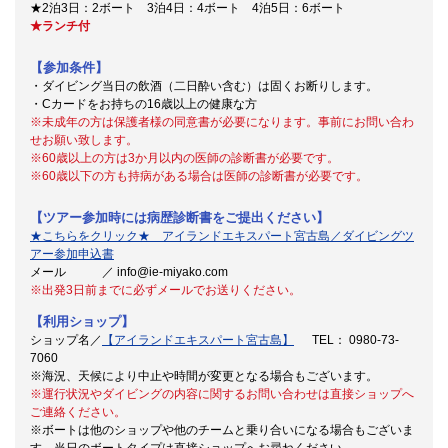
★2泊3日：2ボート 3泊4日：4ボート 4泊5日：6ボート
★ランチ付
【参加条件】
・ダイビング当日の飲酒（二日酔い含む）は固くお断りします。
・Cカードをお持ちの16歳以上の健康な方
※未成年の方は保護者様の同意書が必要になります。事前にお問い合わ
せお願い致します。
※60歳以上の方は3か月以内の医師の診断書が必要です。
※60歳以下の方も持病がある場合は医師の診断書が必要です。
【ツアー参加時には病歴診断書をご提出ください】
★こちらをクリック★ アイランドエキスパート宮古島／ダイビングツ
アー参加申込書
メール ／ info@ie-miyako.com
※出発3日前までに必ずメールでお送りください。
【利用ショップ】
ショップ名／
【アイランドエキスパート宮古島】
TEL： 0980-73-
7060
※海況、天候により中止や時間が変更となる場合もございます。
※運行状況やダイビングの内容に関するお問い合わせは直接ショップへ
ご連絡ください。
※ボートは他のショップや他のチームと乗り合いになる場合もございま
す。当日のボートタイプは直接ショップへお尋ねください。