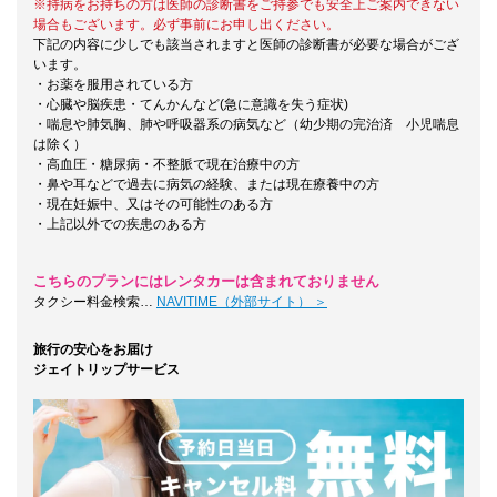
※持病をお持ちの方は医師の診断書をご持参でも安全上ご案内できない
場合もございます。必ず事前にお申し出ください。
下記の内容に少しでも該当されますと医師の診断書が必要な場合がござ
います。
・お薬を服用されている方
・心臓や脳疾患・てんかんなど(急に意識を失う症状)
・喘息や肺気胸、肺や呼吸器系の病気など（幼少期の完治済 小児喘息
は除く）
・高血圧・糖尿病・不整脈で現在治療中の方
・鼻や耳などで過去に病気の経験、または現在療養中の方
・現在妊娠中、又はその可能性のある方
・上記以外での疾患のある方
こちらのプランにはレンタカーは含まれておりません
タクシー料金検索…
NAVITIME（外部サイト） ＞
旅行の安心をお届け
ジェイトリップサービス