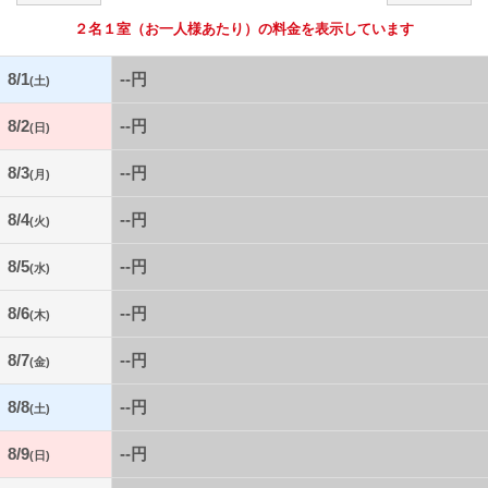
２名１室
（お一人様あたり）の料金を表示しています
8/1
--円
(土)
8/2
--円
(日)
8/3
--円
(月)
8/4
--円
(火)
8/5
--円
(水)
8/6
--円
(木)
8/7
--円
(金)
8/8
--円
(土)
8/9
--円
(日)