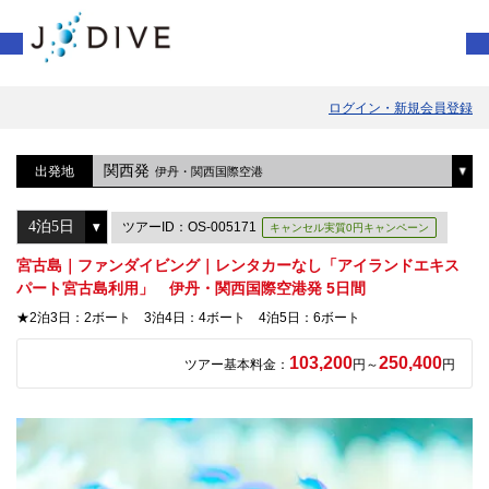
ログイン・新規会員登録
関西発
出発地
伊丹・関西国際空港
ツアーID：OS-005171
キャンセル実質0円キャンペーン
宮古島｜ファンダイビング｜レンタカーなし「アイランドエキス
パート宮古島利用」 伊丹・関西国際空港発 5日間
★2泊3日：2ボート 3泊4日：4ボート 4泊5日：6ボート
103,200
250,400
ツアー基本料金：
円～
円