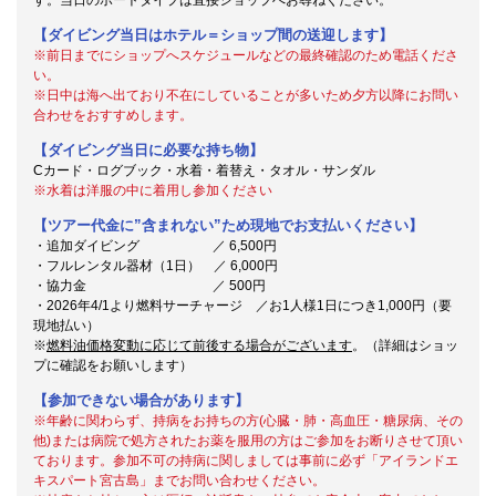
【ダイビング当日はホテル＝ショップ間の送迎します】
※前日までにショップへスケジュールなどの最終確認のため電話くださ
い。
※日中は海へ出ており不在にしていることが多いため夕方以降にお問い
合わせをおすすめします。
【ダイビング当日に必要な持ち物】
Cカード・ログブック・水着・着替え・タオル・サンダル
※水着は洋服の中に着用し参加ください
【ツアー代金に”含まれない”ため現地でお支払いください】
・追加ダイビング ／ 6,500円
・フルレンタル器材（1日） ／ 6,000円
・協力金 ／ 500円
・2026年4/1より燃料サーチャージ ／お1人様1日につき1,000円（要
現地払い）
※
燃料油価格変動に応じて前後する場合がございます
。（詳細はショッ
プに確認をお願いします）
【参加できない場合があります】
※年齢に関わらず、持病をお持ちの方(心臓・肺・高血圧・糖尿病、その
他)または病院で処方されたお薬を服用の方はご参加をお断りさせて頂い
ております。参加不可の持病に関しましては事前に必ず「アイランドエ
キスパート宮古島」までお問い合わせください。