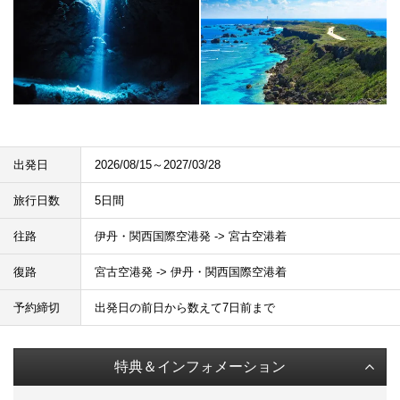
出発日
2026/08/15～2027/03/28
旅行日数
5日間
往路
伊丹・関西国際空港発 -> 宮古空港着
復路
宮古空港発 -> 伊丹・関西国際空港着
予約締切
出発日の前日から数えて7日前まで
特典＆インフォメーション