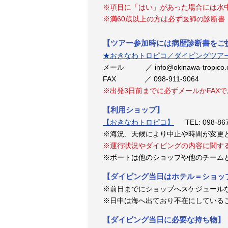
※項目に「はい」があった場合には水
※満60歳以上の方は必ず医師の診断書
【ツアー参加時には病歴診断書をご
★おきなわトロピコ／ダイビングツア
メール ／ info@okinawa-tropico
FAX ／ 098-911-9064
※出発3日前までに必ずメールかFAX
【利用ショップ】
【おきなわトロピコ】
TEL: 098-867
※海況、天候により中止や時間が変更
※運行状況やダイビングの内容に関す
※ボートは他のショップや他のチーム
【ダイビング当日はホテル＝ショッ
※前日までにショップへスケジュール
※日中は海へ出ており不在にしている
【ダイビング当日に必要な持ち物】