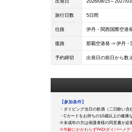
出発日
2026/08/15～2027/03
旅行日数
5日間
往路
伊丹・関西国際空港発 
復路
那覇空港発 -> 伊丹
予約締切
出発日の前日から数
【参加条件】
・ダイビング当日の飲酒（二日酔い含
・Cカードをお持ちの10歳以上の健康
※未成年の方は保護者様の同意書が必
※
年齢にかかわらずPADIダイバーメ