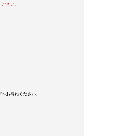
ください。
。
プへお尋ねください。