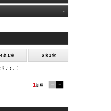
４名１室
５名１室
なります。）
1
部屋