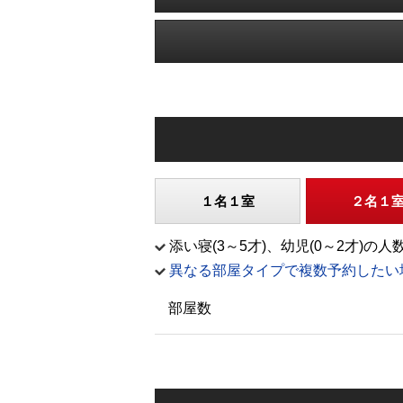
１名１室
２名１
添い寝(3～5才)、幼児(0～2才
異なる部屋タイプで複数予約したい
部屋数