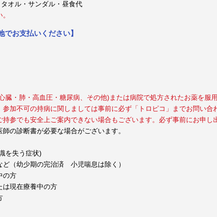
・タオル・サンダル・昼食代
い。
現地でお支払いください】
心臓・肺・高血圧・糖尿病、その他)または病院で処方されたお薬を服
。参加不可の持病に関しましては事前に必ず「トロピコ」までお問い合
ご持参でも安全上ご案内できない場合もございます。必ず事前にお申し
医師の診断書が必要な場合がございます。
識を失う症状)
など（幼少期の完治済 小児喘息は除く）
中の方
たは現在療養中の方
方