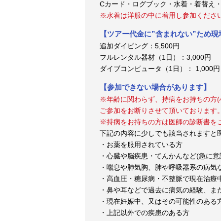
Cカード・ログブック・水着・着替え
※水着は洋服の中に着用し参加くださ
【ツアー代金に”含まれない”ため
追加ダイビング：5,500円
フルレンタル器材（1日）：3,000円
ダイブコンピュータ（1日）： 1,000円
【参加できない場合があります】
※年齢に関わらず、持病をお持ちの方(
ご参加をお断りさせて頂いております
※持病をお持ちの方は医師の診断書を
下記の内容に少しでも該当されますと
・お薬を服用されている方
・心臓や脳疾患・てんかんなど(急に意
・喘息や肺気胸、肺や呼吸器系の病気
・高血圧・糖尿病・不整脈で現在治療
・鼻や耳などで過去に病気の経験、ま
・現在妊娠中、又はその可能性のある
・上記以外での疾患のある方