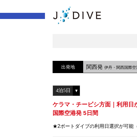
関西発
出発地
伊丹・関西国際空
ケラマ・チービシ方面｜利用日
国際空港発 5日間
★2ボートダイブの利用日選択が可能