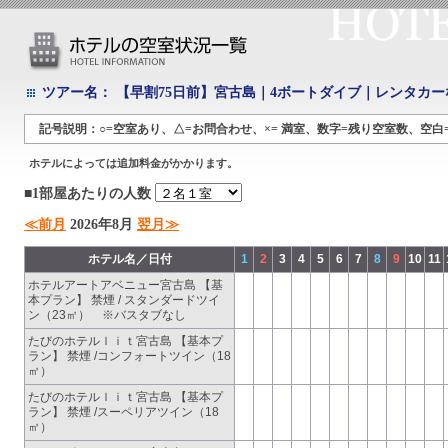
ツアー名：
【早割75日前】宮古島｜4ボートダイブ｜レンタカー
記号説明：○=空室あり、△=お問合わせ、×= 満室、数字=残り空室数、空白
ホテルによっては追加料金がかかります。
■1部屋あたりの人数
≪前月
2026年8月
翌月≫
ホテル名／日付
1
2
3
4
5
6
7
8
9
10
11
ホテルアートアベニュー宮古島 【基
本プラン】 禁煙 / スタンダードツイ
ン（23㎡） ※バスタブなし
たびのホテルｌｉｔ宮古島 【基本プ
ラン】 禁煙 /コンフォートツイン（18
㎡）
たびのホテルｌｉｔ宮古島 【基本プ
ラン】 禁煙 /スーペリアツイン（18
㎡）