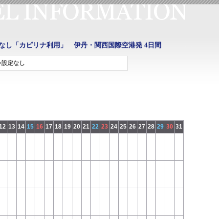
なし「カピリナ利用」 伊丹・関西国際空港発 4日間
=設定なし
12
13
14
15
16
17
18
19
20
21
22
23
24
25
26
27
28
29
30
31