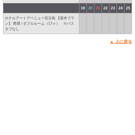
19
20
21
22
23
24
25
ホテルアートアベニュー宮古島 【基本プラ
ン】 禁煙 / ダブルルーム（17㎡） ※バス
タブなし
▲ 上に戻る