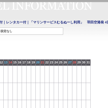
付｜レンタカー付｜「マリンサービスむるぬーし利用」 羽田空港発 4
=設定なし
12
13
14
15
16
17
18
19
20
21
22
23
24
25
26
27
28
29
30
31