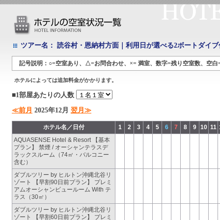
ツアー名：
読谷村・恩納村方面｜利用日が選べる2ボートダイブ
記号説明：○=空室あり、△=お問合わせ、×= 満室、数字=残り空室数、空白
ホテルによっては追加料金がかかります。
■1部屋あたりの人数
≪前月
2025年12月
翌月≫
ホテル名／日付
1
2
3
4
5
6
7
8
9
10
11
AQUASENSE Hotel & Resort 【基本
プラン】 禁煙 / オーシャンテラスデ
ラックスルーム（74㎡・バルコニー
含む）
ダブルツリー by ヒルトン沖縄北谷リ
ゾート 【早割90日前プラン】 プレミ
アムオーシャンビュールーム With テ
ラス（30㎡）
ダブルツリー by ヒルトン沖縄北谷リ
ゾート 【早割60日前プラン】 プレミ