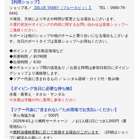
【利用ショップ】
ショップ名／
【BLUE TABBY（ブルータビィ）】
TEL： 0980-79-
0441
※海況、天候により中止や時間が変更となる場合もございます。
※運行状況やダイビングの内容に関するお問い合わせは直接ショップへ
ご連絡ください。
※ボートは他のショップや他のチームと乗り合いになる場合もございま
す。当日のボートタイプは直接ショップへお尋ねください。
◆ポイント ／ 宮古島近海域など
◆所要時間 ／ 約7時間
◆出発時間 ／ 8:00
◆ホテル＝ショップ間の送迎あり ／お迎え時間は参加日前日にダイビン
グショップより連絡致します。
◆ツアー代金に含まれるもの ／ レンタル器材・ガイド代・飲み物
【ダイビング当日に必要な持ち物】
水着・着替え・タオル・サンダル
※水着は洋服の中に着用し参加ください
【ツアー代金に”含まれない”ため現地でお支払いください】
・美ら海協力金 ／ 500円
・2026年4/1より燃料サーチャージ ／お1人様1日につき1,000円（要
現地払い）
※
燃料油価格変動に応じて前後する場合がございます
。（詳細はショッ
プに確認をお願いします）