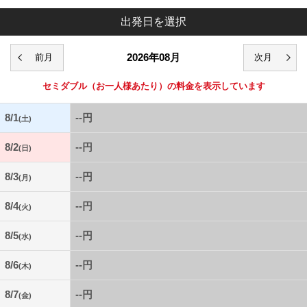
出発日を選択
2026年08月
セミダブル
（お一人様あたり）の料金を表示しています
8/1
--円
(土)
8/2
--円
(日)
8/3
--円
(月)
8/4
--円
(火)
8/5
--円
(水)
8/6
--円
(木)
8/7
--円
(金)