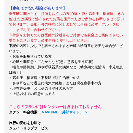
【参加できない場合があります】
※年齢に関わらず、持病をお持ちの方(心臓・肺・高血圧・糖尿病、その
他)または病院で処方されたお薬を服用の方はご参加をお断りさせて頂い
ております。参加不可の持病に関しましては事前に必ず「ブルータビ
ィ」までお問い合わせください。
※持病をお持ちの方は医師の診断書をご持参でも安全上ご案内できない
場合もございます。必ず事前にお申し出ください。
下記の内容に少しでも該当されますと医師の診断書が必要な場合がござ
います。
・お薬を服用されている方
・心臓や脳疾患・てんかんなど(急に意識を失う症状)
・喘息や肺気胸、肺や呼吸器系の病気など（幼少期の完治済 小児喘息
は除く）
・高血圧・糖尿病・不整脈で現在治療中の方
・鼻や耳などで過去に病気の経験、または現在療養中の方
・現在妊娠中、又はその可能性のある方
・上記以外での疾患のある方
こちらのプランにはレンタカーは含まれておりません
タクシー料金検索…
NAVITIME（外部サイト） ＞
旅行の安心をお届け
ジェイトリップサービス