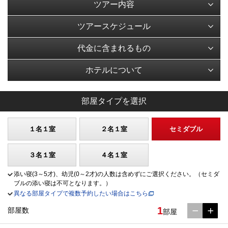
ツアー内容
ツアースケジュール
代金に含まれるもの
ホテルについて
部屋タイプを選択
１名１室
２名１室
セミダブル
３名１室
４名１室
添い寝(3～5才)、幼児(0～2才)の人数は含めずにご選択ください。（セミダ
ブルの添い寝は不可となります。）
異なる部屋タイプで複数予約したい場合はこちら
1
部屋数
部屋