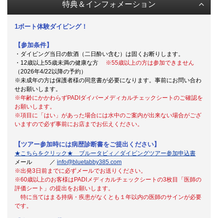
特典＆インフォメーション
1ボート体験ダイビング！
【参加条件】
・ダイビング当日の飲酒（二日酔い含む）は固くお断りします。
・12歳以上55歳未満の健康な方
※55歳以上の方は参加できません
（2026年4/22以降の予約）
※未成年の方は保護者様の同意書が必要になります。事前にお問い合わ
せお願いします。
※年齢にかかわらずPADIダイバーメディカルチェックシートのご確認を
お願いします。
※項目に「はい」があった場合には水中のご案内が出来ない場合がござ
いますので必ず事前にお店までお伝えください。
【ツアー参加時には病歴診断書をご提出ください】
★こちらをクリック★ ブルータビィ／ダイビングツアー参加申込書
メール ／
info@bluetabby385.com
※出発3日前までに必ずメールでお送りください。
※60歳以上のお客様はPADIメディカルチェックシートの3枚目「医師の
評価シート」の提出をお願いします。
特に当てはまる持病・疾患がなくとも１年以内の医師のサインが必要
です。