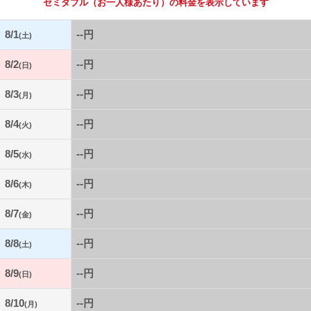
セミダブル
（お一人様あたり）の料金を表示しています
8/1
--円
(土)
8/2
--円
(日)
8/3
--円
(月)
8/4
--円
(火)
8/5
--円
(水)
8/6
--円
(木)
8/7
--円
(金)
8/8
--円
(土)
8/9
--円
(日)
8/10
--円
(月)