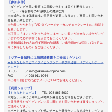
【参加条件】
・ダイビング当日の飲酒（二日酔い含む）は固くお断りします。
・Cカードをお持ちの10歳以上の健康な方
※未成年の方は保護者様の同意書が必要になります。事前にお問い合わ
せお願い致します。
※
年齢にかかわらずPADIダイバーメディカルチェックシートのご確認を
お願いします。
※項目に「はい」があった場合には水中のご案内が出来ない場合がござ
いますので必ず事前にお店までお伝えください。
※満60歳以上の方は必ず医師の診断書（ご出発日から起算して3ヶ月以
内に取得したもの）をご提出ください。
【ツアー参加時には病歴診断書をご提出ください】
★おきなわトロピコ／ダイビングツアー参加申込書・メディカルチェッ
クシート
メール ／ info@okinawa-tropico.com
FAX ／ 098-911-9064
※出発3日前までに必ずメールかFAXでお送りください。
【利用ショップ】
【おきなわトロピコ】
TEL: 098-867-5032
※海況、天候により中止や時間が変更となる場合もございます。
※運行状況やダイビングの内容に関するお問い合わせは直接ショップへ
ご連絡ください。
※ボートは他のショップや他のチームと乗り合いになる場合もございま