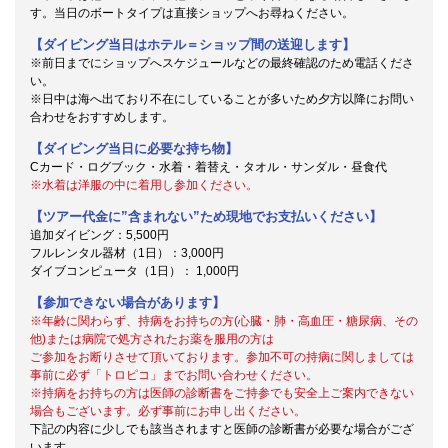
す。当日のボートタイプは直接ショップへお尋ねください。
【ダイビング当日はホテル＝ショップ間の送迎します】
※前日までにショップへスケジュールなどの最終確認のため電話くださ
い。
※日中は海へ出ており不在にしていることが多いため夕方以降にお問い
合わせをおすすめします。
【ダイビング当日に必要な持ち物】
Cカード・ログブック・水着・着替え・タオル・サンダル・昼食代
※水着は洋服の中に着用し参加ください。
【ツアー代金に”含まれない”ため現地でお支払いください】
追加ダイビング：5,500円
フルレンタル器材（1日）：3,000円
ダイブコンピュータ（1日）： 1,000円
【参加できない場合があります】
※年齢に関わらず、持病をお持ちの方(心臓・肺・高血圧・糖尿病、その
他)または病院で処方されたお薬を服用の方は
ご参加をお断りさせて頂いております。参加不可の持病に関しましては
事前に必ず「トロピコ」までお問い合わせください。
※持病をお持ちの方は医師の診断書をご持参でも安全上ご案内できない
場合もございます。必ず事前にお申し出ください。
下記の内容に少しでも該当されますと医師の診断書が必要な場合がござ
います。