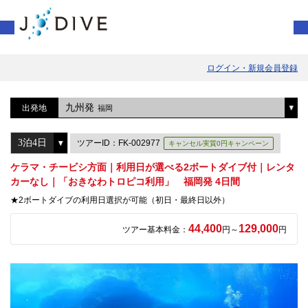
ログイン・新規会員登録
九州発
出発地
福岡
ツアーID：FK-002977
キャンセル実質0円キャンペーン
ケラマ・チービシ方面｜利用日が選べる2ボートダイブ付｜レンタ
カーなし｜「おきなわトロピコ利用」 福岡発 4日間
★2ボートダイブの利用日選択が可能（初日・最終日以外）
44,400
129,000
ツアー基本料金：
円～
円