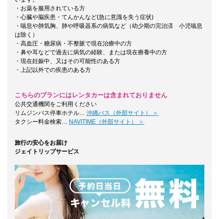
・お薬を服用されている方
・心臓や脳疾患・てんかんなど(急に意識を失う症状)
・喘息や肺気胸、肺や呼吸器系の病気など（幼少期の完治済 小児喘息
は除く）
・高血圧・糖尿病・不整脈で現在治療中の方
・鼻や耳などで過去に病気の経験、または現在療養中の方
・現在妊娠中、又はその可能性のある方
・上記以外での疾患のある方
こちらのプランにはレンタカーは含まれておりません
公共交通機関をご利用ください
リムジンバス停車ホテル…
沖縄バス（外部サイト） ＞
タクシー料金検索…
NAVITIME（外部サイト） ＞
旅行の安心をお届け
ジェイトリップサービス