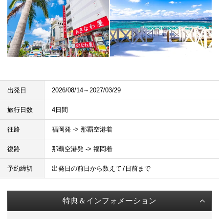
出発日
2026/08/14～2027/03/29
旅行日数
4日間
往路
福岡発 -> 那覇空港着
復路
那覇空港発 -> 福岡着
予約締切
出発日の前日から数えて7日前まで
特典＆インフォメーション